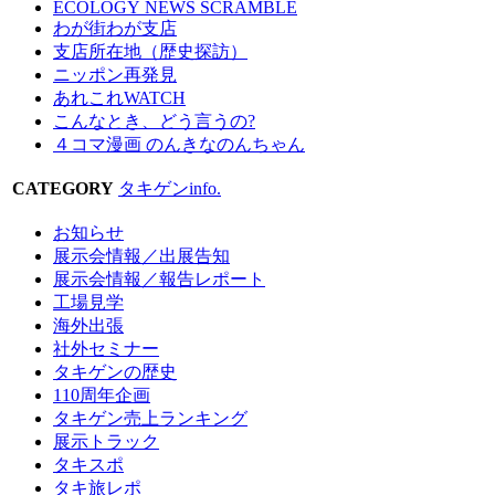
ECOLOGY NEWS SCRAMBLE
わが街わが支店
支店所在地（歴史探訪）
ニッポン再発見
あれこれWATCH
こんなとき、どう言うの?
４コマ漫画 のんきなのんちゃん
CATEGORY
タキゲンinfo.
お知らせ
展示会情報／出展告知
展示会情報／報告レポート
工場見学
海外出張
社外セミナー
タキゲンの歴史
110周年企画
タキゲン売上ランキング
展示トラック
タキスポ
タキ旅レポ