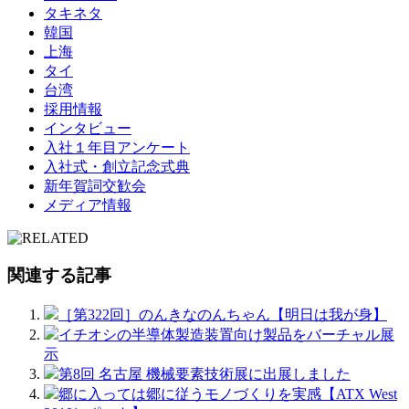
タキネタ
韓国
上海
タイ
台湾
採用情報
インタビュー
入社１年目アンケート
入社式・創立記念式典
新年賀詞交歓会
メディア情報
関連する記事
［第322回］のんきなのんちゃん【明日は我が身】
イチオシの半導体製造装置向け製品をバーチャル展
示
第8回 名古屋 機械要素技術展に出展しました
郷に入っては郷に従うモノづくりを実感【ATX West