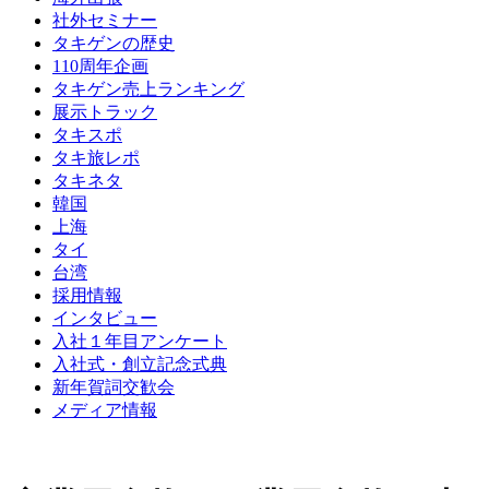
社外セミナー
タキゲンの歴史
110周年企画
タキゲン売上ランキング
展示トラック
タキスポ
タキ旅レポ
タキネタ
韓国
上海
タイ
台湾
採用情報
インタビュー
入社１年目アンケート
入社式・創立記念式典
新年賀詞交歓会
メディア情報