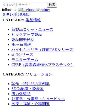
follow us
タキレポ HOME
CATEGORY
製品情報
新製品ロケットニュース
ピックアップ製品
製品開発秘話
How to 動画
ハイセキュリティ錠前TAKシリーズ
staffシリーズ
モニターアーム
CFRP（炭素繊維強化プラスチック）
CATEGORY
ソリューション
試作・特注品の事例集
SDGs配慮・脱炭素
省力化製品
配電盤・分電盤・キュービクル
医療・福祉・介護関連