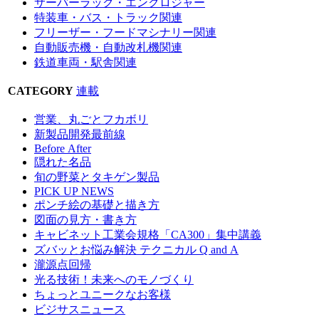
サーバーラック・エンクロジャー
特装車・バス・トラック関連
フリーザー・フードマシナリー関連
自動販売機・自動改札機関連
鉄道車両・駅舎関連
CATEGORY
連載
営業、丸ごとフカボリ
新製品開発最前線
Before After
隠れた名品
旬の野菜とタキゲン製品
PICK UP NEWS
ポンチ絵の基礎と描き方
図面の見方・書き方
キャビネット工業会規格「CA300」集中講義
ズバッとお悩み解決 テクニカル Q and A
瀧源点回帰
光る技術！未来へのモノづくり
ちょっとユニークなお客様
ビジサスニュース