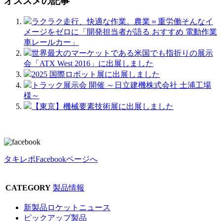
オススメの記事
ラクラク走行、快適な作業。農業＝重労働そんなイ
メージをゼロに「開発担当者が語る おすすめ 電動作業
車レールカー」
世界最大のマーケットである米国でも指折りの展示
会「ATX West 2016」に出展しました
2025 国際ロボット展に出展しました
トラック展示会 開催 ～日立建機株式会社 土浦工場
様～
【東京】機械要素技術展に出展しました
タキレポFacebookページへ
CATEGORY
製品情報
新製品ロケットニュース
ピックアップ製品