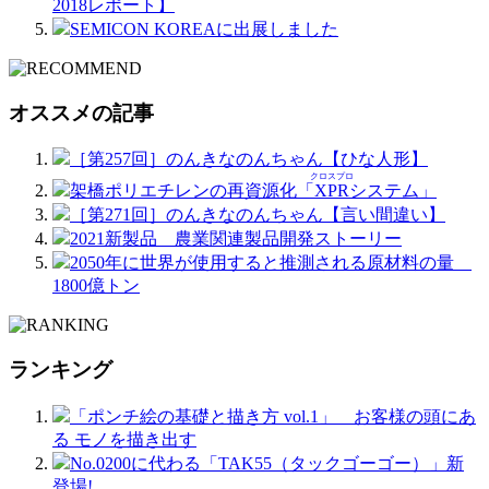
2018レポート】
SEMICON KOREAに出展しました
オススメの記事
［第257回］のんきなのんちゃん【ひな人形】
クロスプロ
架橋ポリエチレンの再資源化「
XPR
システム」
［第271回］のんきなのんちゃん【言い間違い】
2021新製品 農業関連製品開発ストーリー
2050年に世界が使用すると推測される原材料の量
1800億トン
ランキング
「ポンチ絵の基礎と描き方 vol.1」 お客様の頭にあ
る モノを描き出す
No.0200に代わる「TAK55（タックゴーゴー）」新
登場!