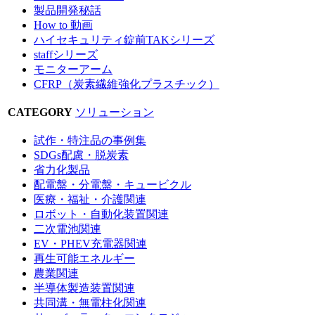
製品開発秘話
How to 動画
ハイセキュリティ錠前TAKシリーズ
staffシリーズ
モニターアーム
CFRP（炭素繊維強化プラスチック）
CATEGORY
ソリューション
試作・特注品の事例集
SDGs配慮・脱炭素
省力化製品
配電盤・分電盤・キュービクル
医療・福祉・介護関連
ロボット・自動化装置関連
二次電池関連
EV・PHEV充電器関連
再生可能エネルギー
農業関連
半導体製造装置関連
共同溝・無電柱化関連