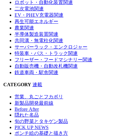
ロボット・自動化装置関連
二次電池関連
EV・PHEV充電器関連
再生可能エネルギー
農業関連
半導体製造装置関連
共同溝・無電柱化関連
サーバーラック・エンクロジャー
特装車・バス・トラック関連
フリーザー・フードマシナリー関連
自動販売機・自動改札機関連
鉄道車両・駅舎関連
CATEGORY
連載
営業、丸ごとフカボリ
新製品開発最前線
Before After
隠れた名品
旬の野菜とタキゲン製品
PICK UP NEWS
ポンチ絵の基礎と描き方