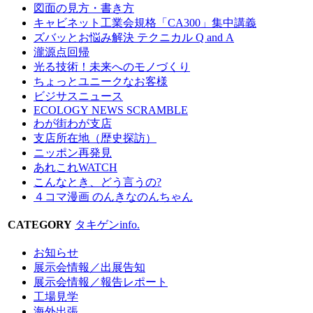
図面の見方・書き方
キャビネット工業会規格「CA300」集中講義
ズバッとお悩み解決 テクニカル Q and A
瀧源点回帰
光る技術！未来へのモノづくり
ちょっとユニークなお客様
ビジサスニュース
ECOLOGY NEWS SCRAMBLE
わが街わが支店
支店所在地（歴史探訪）
ニッポン再発見
あれこれWATCH
こんなとき、どう言うの?
４コマ漫画 のんきなのんちゃん
CATEGORY
タキゲンinfo.
お知らせ
展示会情報／出展告知
展示会情報／報告レポート
工場見学
海外出張