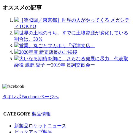
オススメの記事
［第42回／東京都］世界の人がやってくる メガシテ
ィTOKYO
世界の土地のうち、すでに土壌資源が劣化している
割合は、33％
営業、丸ごとフカボリ「沼津支店」
2020年度 新支店長のご挨拶
大いなる期待を胸に、さらなる発展に尽力 代表取
締役 瀧源 愛子 ー2019年 賀詞交歓会ー
タキレポFacebookページへ
CATEGORY
製品情報
新製品ロケットニュース
ピックアップ製品