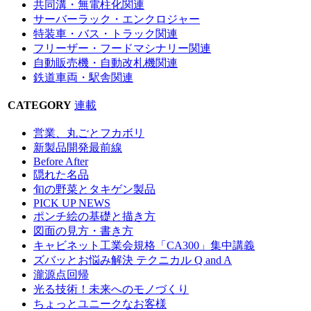
共同溝・無電柱化関連
サーバーラック・エンクロジャー
特装車・バス・トラック関連
フリーザー・フードマシナリー関連
自動販売機・自動改札機関連
鉄道車両・駅舎関連
CATEGORY
連載
営業、丸ごとフカボリ
新製品開発最前線
Before After
隠れた名品
旬の野菜とタキゲン製品
PICK UP NEWS
ポンチ絵の基礎と描き方
図面の見方・書き方
キャビネット工業会規格「CA300」集中講義
ズバッとお悩み解決 テクニカル Q and A
瀧源点回帰
光る技術！未来へのモノづくり
ちょっとユニークなお客様