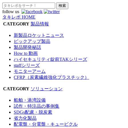
follow us
タキレポ HOME
CATEGORY
製品情報
新製品ロケットニュース
ピックアップ製品
製品開発秘話
How to 動画
ハイセキュリティ錠前TAKシリーズ
staffシリーズ
モニターアーム
CFRP（炭素繊維強化プラスチック）
CATEGORY
ソリューション
船舶・港湾設備
試作・特注品の事例集
SDGs配慮・脱炭素
省力化製品
配電盤・分電盤・キュービクル