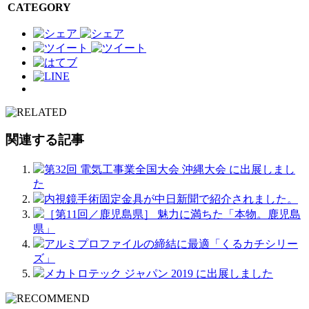
CATEGORY
関連する記事
第32回 電気工事業全国大会 沖縄大会 に出展しまし
た
内視鏡手術固定金具が中日新聞で紹介されました。
［第11回／鹿児島県］ 魅力に満ちた「本物。鹿児島
県」
アルミプロファイルの締結に最適「くるカチシリー
ズ」
メカトロテック ジャパン 2019 に出展しました