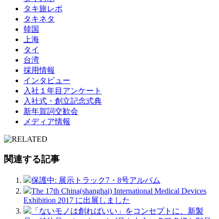
タキ旅レポ
タキネタ
韓国
上海
タイ
台湾
採用情報
インタビュー
入社１年目アンケート
入社式・創立記念式典
新年賀詞交歓会
メディア情報
関連する記事
保護中: 展示トラック7・8号アルバム
The 17th China(shanghai) International Medical Devices
Exhibition 2017 に出展しました
「ないモノは創ればいい」をコンセプトに、新製