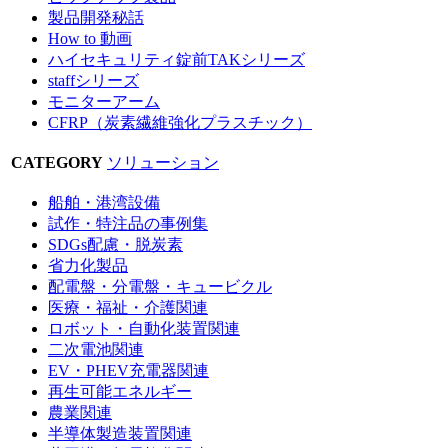
製品開発秘話
How to 動画
ハイセキュリティ錠前TAKシリーズ
staffシリーズ
モニターアーム
CFRP（炭素繊維強化プラスチック）
CATEGORY
ソリューション
船舶・港湾設備
試作・特注品の事例集
SDGs配慮・脱炭素
省力化製品
配電盤・分電盤・キュービクル
医療・福祉・介護関連
ロボット・自動化装置関連
二次電池関連
EV・PHEV充電器関連
再生可能エネルギー
農業関連
半導体製造装置関連