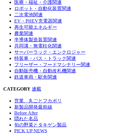
医療・福祉・介護関連
ロボット・自動化装置関連
二次電池関連
EV・PHEV充電器関連
再生可能エネルギー
農業関連
半導体製造装置関連
共同溝・無電柱化関連
サーバーラック・エンクロジャー
特装車・バス・トラック関連
フリーザー・フードマシナリー関連
自動販売機・自動改札機関連
鉄道車両・駅舎関連
CATEGORY
連載
営業、丸ごとフカボリ
新製品開発最前線
Before After
隠れた名品
旬の野菜とタキゲン製品
PICK UP NEWS