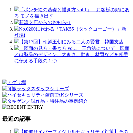
「ポンチ絵の基礎と描き方 vol.1」 お客様の頭にあ
る モノを描き出す
新潟支店からのお知らせ
No.0200に代わる「TAK55（タックゴーゴー）」新
登場!
【第17回】朝鮮王朝にみる二人の賢君 韓国支店
「図面の見方・書き方 vol.1 三角法について」図面
とは製品のデザイン、大きさ、動き、材質などを相手
に伝える手段の１つ
最近の記事
【船舶サイバーフィジカルセキュリティ対策】その