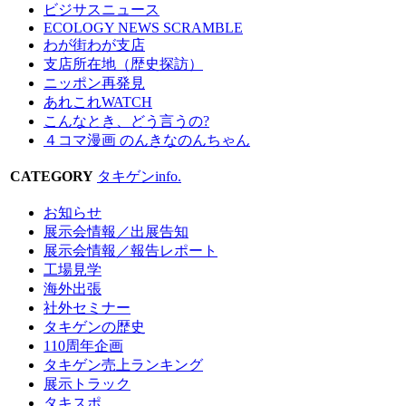
ビジサスニュース
ECOLOGY NEWS SCRAMBLE
わが街わが支店
支店所在地（歴史探訪）
ニッポン再発見
あれこれWATCH
こんなとき、どう言うの?
４コマ漫画 のんきなのんちゃん
CATEGORY
タキゲンinfo.
お知らせ
展示会情報／出展告知
展示会情報／報告レポート
工場見学
海外出張
社外セミナー
タキゲンの歴史
110周年企画
タキゲン売上ランキング
展示トラック
タキスポ