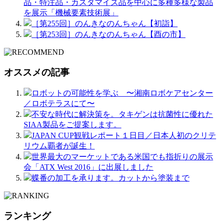
品・特注品・カスタマイズ品を中心に多種多様な製品
を展示「機械要素技術展」
［第255回］のんきなのんちゃん【初詣】
［第253回］のんきなのんちゃん【酉の市】
オススメの記事
ロボットの可能性を学ぶ 〜湘南ロボケアセンター
／ロボテラスにて〜
不安な時代に解決策を。タキゲンは抗菌性に優れた
SIAA製品をご提案します。
JAPAN CUP観戦レポート１日目／日本人初のクリテ
リウム覇者が誕生！
世界最大のマーケットである米国でも指折りの展示
会「ATX West 2016」に出展しました
蝶番の加工を承ります。カットから塗装まで
ランキング