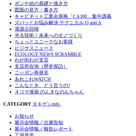
ポンチ絵の基礎と描き方
図面の見方・書き方
キャビネット工業会規格「CA300」集中講義
ズバッとお悩み解決 テクニカル Q and A
瀧源点回帰
光る技術！未来へのモノづくり
ちょっとユニークなお客様
ビジサスニュース
ECOLOGY NEWS SCRAMBLE
わが街わが支店
支店所在地（歴史探訪）
ニッポン再発見
あれこれWATCH
こんなとき、どう言うの?
４コマ漫画 のんきなのんちゃん
CATEGORY
タキゲンinfo.
お知らせ
展示会情報／出展告知
展示会情報／報告レポート
工場見学