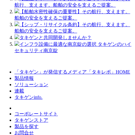
航行、支えます。船舶の安全を支えるご提案。
【船舶水密性確保の重要性】その航行、支えます。
船舶の安全を支えるご提案。
【シップ・リサイクル条約】その航行、支えます。
船舶の安全を支えるご提案。
タキゲンと共同開発しませんか？
インフラ設備に最適な南京錠の選択 タキゲンのハイ
セキュリティ南京錠
「タキゲン」が発信するメディア「タキレポ」HOME
製品情報
ソリューション
連載
タキゲンinfo.
コーポレートサイト
タキゲンストア
製品を探す
お問合せ