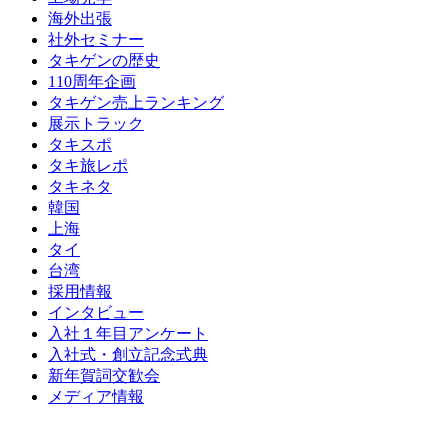
海外出張
社外セミナー
タキゲンの歴史
110周年企画
タキゲン売上ランキング
展示トラック
タキスポ
タキ旅レポ
タキネタ
韓国
上海
タイ
台湾
採用情報
インタビュー
入社１年目アンケート
入社式・創立記念式典
新年賀詞交歓会
メディア情報