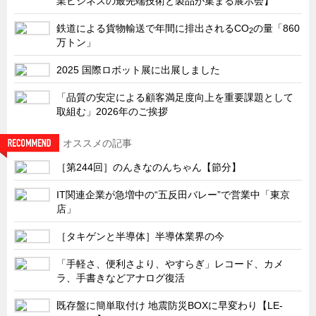
業ビジネスの最先端技術と製品が集まる展示会】
サーバーラック・エンクロジャー
鉄道による貨物輸送で年間に排出されるCO
の量「860
特装車・バス・トラック関連
2
万トン」
フリーザー・フードマシナリー関連
2025 国際ロボット展に出展しました
自動販売機・自動改札機関連
「品質の安定による顧客満足度向上を重要課題として
鉄道車両・駅舎関連
取組む」2026年のご挨拶
連載
CATEGORY
オススメの記事
営業、丸ごとフカボリ
［第244回］のんきなのんちゃん【節分】
新製品開発最前線
Before After
IT関連企業が急増中の“五反田バレー”で営業中「東京
店」
隠れた名品
［タキゲンと半導体］半導体業界の今
旬の野菜とタキゲン製品
PICK UP NEWS
「手軽さ、便利さより、やすらぎ」レコード、カメ
ラ、手書きなどアナログ復活
ポンチ絵の基礎と描き方
既存盤に簡単取付け 地震防災BOXに早変わり【LE-
図面の見方・書き方