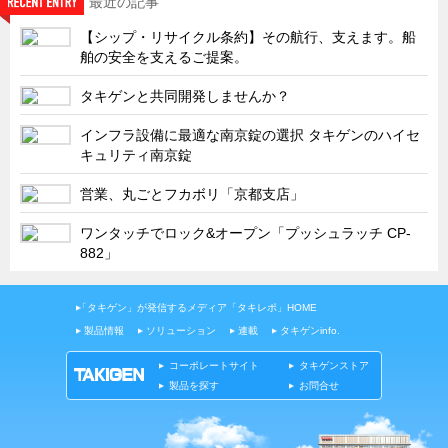
最近の記事
タキゲンinfo.
CATEGORY
【シップ・リサイクル条約】その航行、支えます。船
お知らせ
舶の安全を支えるご提案。
展示会情報／出展告知
タキゲンと共同開発しませんか？
展示会情報／報告レポート
インフラ設備に最適な南京錠の選択 タキゲンのハイセ
工場見学
キュリティ南京錠
海外出張
営業、丸ごとフカボリ「京都支店」
社外セミナー
ワンタッチでロック&オープン「プッシュラッチ CP-
タキゲンの歴史
882」
110周年企画
タキゲン売上ランキング
「タキゲン」が発信するメディア「タキレポ」HOME
製品情報
ソリューション
連載
タキゲンinfo.
展示トラック
コーポレートサイト
タキゲンストア
タキスポ
製品を探す
お問合せ
タキ旅レポ
タキネタ