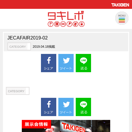
JECAFAIR2019-02
製品情報
CATEGORY
2019.04.18掲載
CATEGORY
新製品ロケットニュース
ピックアップ製品
製品開発秘話
How to 動画
ハイセキュリティ錠前TAKシリーズ
CATEGORY
staffシリーズ
モニターアーム
CFRP（炭素繊維強化プラスチック）
ソリューション
CATEGORY