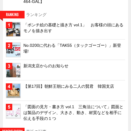
464-GAL】
キャビネット工業会規格「CA300」集中講義
ランキング
ズバッとお悩み解決 テクニカル Q and A
「ポンチ絵の基礎と描き方 vol.1」 お客様の頭にある
瀧源点回帰
モノを描き出す
光る技術！未来へのモノづくり
No.0200に代わる「TAK55（タックゴーゴー）」新登
ちょっとユニークなお客様
場!
ビジサスニュース
ECOLOGY NEWS SCRAMBLE
新潟支店からのお知らせ
わが街わが支店
支店所在地（歴史探訪）
【第17回】朝鮮王朝にみる二人の賢君 韓国支店
ニッポン再発見
あれこれWATCH
「図面の見方・書き方 vol.1 三角法について」図面と
は製品のデザイン、大きさ、動き、材質などを相手に
こんなとき、どう言うの?
伝える手段の１つ
４コマ漫画 のんきなのんちゃん