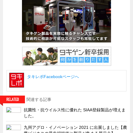
船舶・港湾設備
試作・特注品の事例集
SDGs配慮・脱炭素
省力化製品
配電盤・分電盤・キュービクル
医療・福祉・介護関連
ロボット・自動化装置関連
タキレポFacebookページへ
二次電池関連
EV・PHEV充電器関連
再生可能エネルギー
関連する記事
農業関連
抗菌性・抗ウイルス性に優れた SIAA登録製品が増えま
した。
半導体製造装置関連
共同溝・無電柱化関連
九州アグロ・イノベーション 2021 に出展しました【農