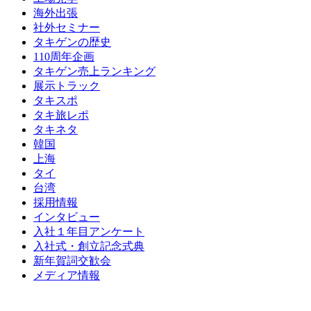
海外出張
社外セミナー
タキゲンの歴史
110周年企画
タキゲン売上ランキング
展示トラック
タキスポ
タキ旅レポ
タキネタ
韓国
上海
タイ
台湾
採用情報
インタビュー
入社１年目アンケート
入社式・創立記念式典
新年賀詞交歓会
メディア情報