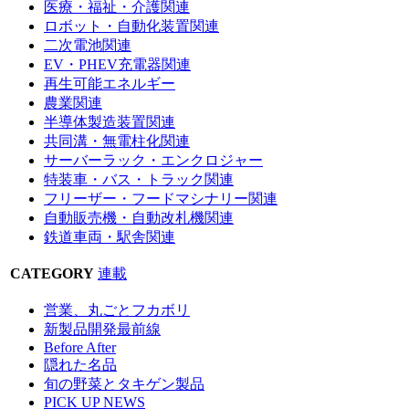
医療・福祉・介護関連
ロボット・自動化装置関連
二次電池関連
EV・PHEV充電器関連
再生可能エネルギー
農業関連
半導体製造装置関連
共同溝・無電柱化関連
サーバーラック・エンクロジャー
特装車・バス・トラック関連
フリーザー・フードマシナリー関連
自動販売機・自動改札機関連
鉄道車両・駅舎関連
CATEGORY
連載
営業、丸ごとフカボリ
新製品開発最前線
Before After
隠れた名品
旬の野菜とタキゲン製品
PICK UP NEWS