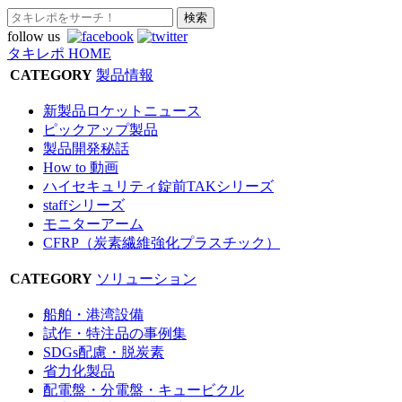
follow us
タキレポ HOME
CATEGORY
製品情報
新製品ロケットニュース
ピックアップ製品
製品開発秘話
How to 動画
ハイセキュリティ錠前TAKシリーズ
staffシリーズ
モニターアーム
CFRP（炭素繊維強化プラスチック）
CATEGORY
ソリューション
船舶・港湾設備
試作・特注品の事例集
SDGs配慮・脱炭素
省力化製品
配電盤・分電盤・キュービクル