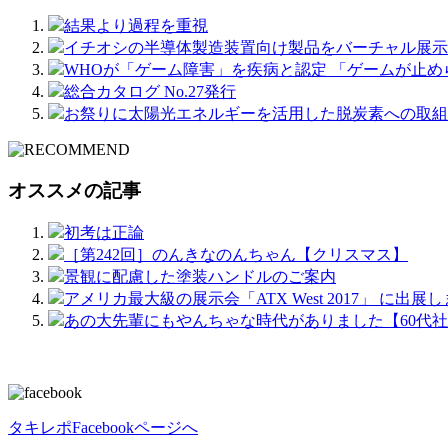
結果より過程を重視
イチオシの半導体製造装置向け製品をバーチャル展示
WHOが「ゲーム障害」を疾病と認定 「ゲームが止
総合カタログ No.27発行
お祭りに太陽光エネルギーを活用した脱炭素への取組
オススメの記事
初考は正論
［第242回］のんきなのんちゃん【クリスマス】
景観に配慮した塗装ハンドルのご案内
アメリカ最大級の展示会「ATX West 2017」 に出展
あの大先輩にもやんちゃな時代がありました【60代
タキレポFacebookページへ