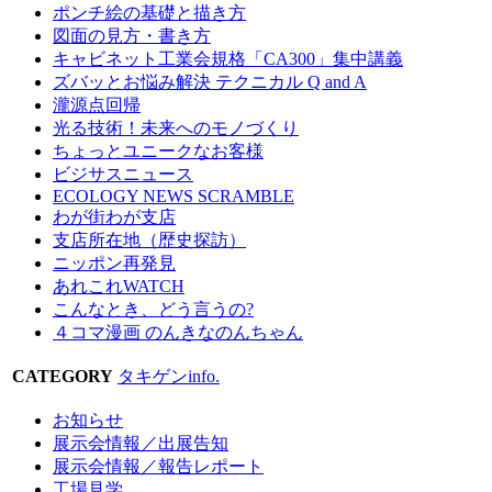
ポンチ絵の基礎と描き方
図面の見方・書き方
キャビネット工業会規格「CA300」集中講義
ズバッとお悩み解決 テクニカル Q and A
瀧源点回帰
光る技術！未来へのモノづくり
ちょっとユニークなお客様
ビジサスニュース
ECOLOGY NEWS SCRAMBLE
わが街わが支店
支店所在地（歴史探訪）
ニッポン再発見
あれこれWATCH
こんなとき、どう言うの?
４コマ漫画 のんきなのんちゃん
CATEGORY
タキゲンinfo.
お知らせ
展示会情報／出展告知
展示会情報／報告レポート
工場見学