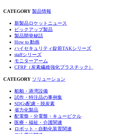
CATEGORY
製品情報
新製品ロケットニュース
ピックアップ製品
製品開発秘話
How to 動画
ハイセキュリティ錠前TAKシリーズ
staffシリーズ
モニターアーム
CFRP（炭素繊維強化プラスチック）
CATEGORY
ソリューション
船舶・港湾設備
試作・特注品の事例集
SDGs配慮・脱炭素
省力化製品
配電盤・分電盤・キュービクル
医療・福祉・介護関連
ロボット・自動化装置関連