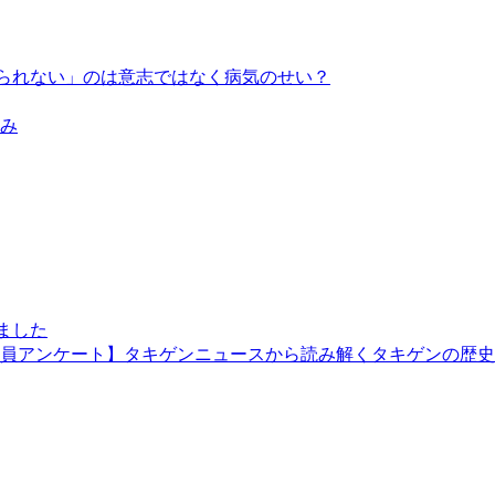
められない」のは意志ではなく病気のせい？
み
しました
社員アンケート】タキゲンニュースから読み解くタキゲンの歴史