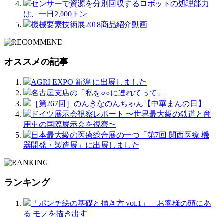
センサーで資源を分別回収するロボットの処理能力
は、一日2,000トン
機械要素技術展2018商品紹介動画
オススメの記事
AGRI EXPO 新潟 に出展しました
名古屋支店の「私を○○に連れてって」
［第267回］のんきなのんちゃん【中華まんの日】
ドイツ展示会視察レポート 〜世界最大級の鉄道と商
用車の国際展示会を視察〜
日本最大級の医療総合展の一つ「第7回 関西医療 機
器開発・製造展」に出展しました
ランキング
「ポンチ絵の基礎と描き方 vol.1」 お客様の頭にあ
る モノを描き出す