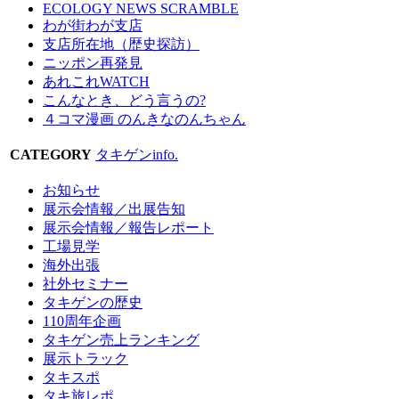
ECOLOGY NEWS SCRAMBLE
わが街わが支店
支店所在地（歴史探訪）
ニッポン再発見
あれこれWATCH
こんなとき、どう言うの?
４コマ漫画 のんきなのんちゃん
CATEGORY
タキゲンinfo.
お知らせ
展示会情報／出展告知
展示会情報／報告レポート
工場見学
海外出張
社外セミナー
タキゲンの歴史
110周年企画
タキゲン売上ランキング
展示トラック
タキスポ
タキ旅レポ