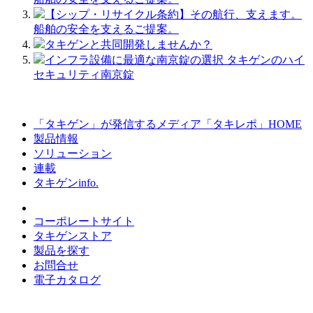
【シップ・リサイクル条約】その航行、支えます。
船舶の安全を支えるご提案。
タキゲンと共同開発しませんか？
インフラ設備に最適な南京錠の選択 タキゲンのハイ
セキュリティ南京錠
「タキゲン」が発信するメディア「タキレポ」HOME
製品情報
ソリューション
連載
タキゲンinfo.
コーポレートサイト
タキゲンストア
製品を探す
お問合せ
電子カタログ