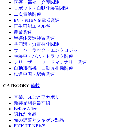
医療・福祉・介護関連
ロボット・自動化装置関連
二次電池関連
EV・PHEV充電器関連
再生可能エネルギー
農業関連
半導体製造装置関連
共同溝・無電柱化関連
サーバーラック・エンクロジャー
特装車・バス・トラック関連
フリーザー・フードマシナリー関連
自動販売機・自動改札機関連
鉄道車両・駅舎関連
CATEGORY
連載
営業、丸ごとフカボリ
新製品開発最前線
Before After
隠れた名品
旬の野菜とタキゲン製品
PICK UP NEWS