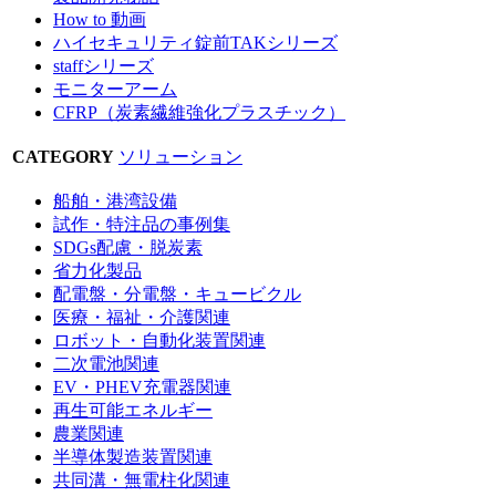
How to 動画
ハイセキュリティ錠前TAKシリーズ
staffシリーズ
モニターアーム
CFRP（炭素繊維強化プラスチック）
CATEGORY
ソリューション
船舶・港湾設備
試作・特注品の事例集
SDGs配慮・脱炭素
省力化製品
配電盤・分電盤・キュービクル
医療・福祉・介護関連
ロボット・自動化装置関連
二次電池関連
EV・PHEV充電器関連
再生可能エネルギー
農業関連
半導体製造装置関連
共同溝・無電柱化関連