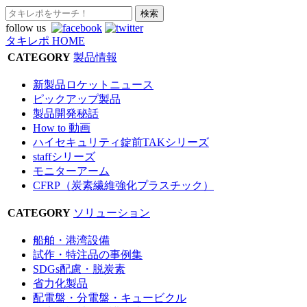
follow us
タキレポ HOME
CATEGORY
製品情報
新製品ロケットニュース
ピックアップ製品
製品開発秘話
How to 動画
ハイセキュリティ錠前TAKシリーズ
staffシリーズ
モニターアーム
CFRP（炭素繊維強化プラスチック）
CATEGORY
ソリューション
船舶・港湾設備
試作・特注品の事例集
SDGs配慮・脱炭素
省力化製品
配電盤・分電盤・キュービクル