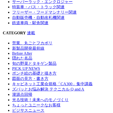
サーバーラック・エンクロジャー
特装車・バス・トラック関連
フリーザー・フードマシナリー関連
自動販売機・自動改札機関連
鉄道車両・駅舎関連
CATEGORY
連載
営業、丸ごとフカボリ
新製品開発最前線
Before After
隠れた名品
旬の野菜とタキゲン製品
PICK UP NEWS
ポンチ絵の基礎と描き方
図面の見方・書き方
キャビネット工業会規格「CA300」集中講義
ズバッとお悩み解決 テクニカル Q and A
瀧源点回帰
光る技術！未来へのモノづくり
ちょっとユニークなお客様
ビジサスニュース