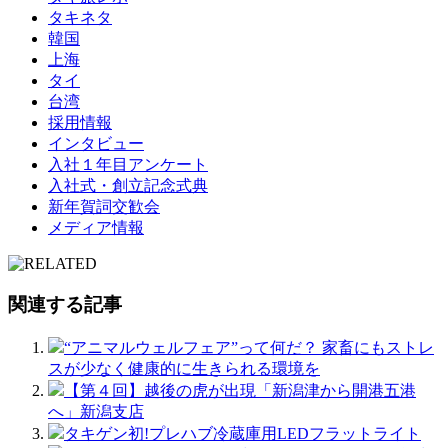
タキネタ
韓国
上海
タイ
台湾
採用情報
インタビュー
入社１年目アンケート
入社式・創立記念式典
新年賀詞交歓会
メディア情報
関連する記事
“アニマルウェルフェア”って何だ？ 家畜にもストレ
スが少なく健康的に生きられる環境を
【第４回】越後の虎が出現「新潟津から開港五港
へ」新潟支店
タキゲン初!プレハブ冷蔵庫用LEDフラットライト