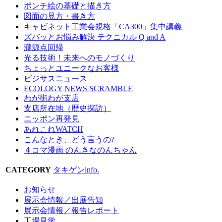
ポンチ絵の基礎と描き方
図面の見方・書き方
キャビネット工業会規格「CA300」集中講義
ズバッとお悩み解決 テクニカル Q and A
瀧源点回帰
光る技術！未来へのモノづくり
ちょっとユニークなお客様
ビジサスニュース
ECOLOGY NEWS SCRAMBLE
わが街わが支店
支店所在地（歴史探訪）
ニッポン再発見
あれこれWATCH
こんなとき、どう言うの?
４コマ漫画 のんきなのんちゃん
CATEGORY
タキゲンinfo.
お知らせ
展示会情報／出展告知
展示会情報／報告レポート
工場見学