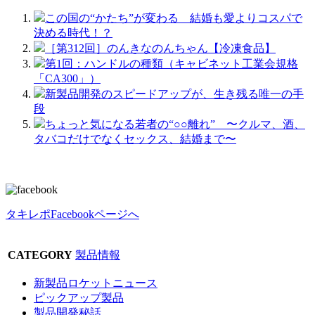
この国の“かたち”が変わる 結婚も愛よりコスパで
決める時代！？
［第312回］のんきなのんちゃん【冷凍食品】
第1回：ハンドルの種類（キャビネット工業会規格
「CA300」）
新製品開発のスピードアップが、生き残る唯一の手
段
ちょっと気になる若者の“○○離れ” 〜クルマ、酒、
タバコだけでなくセックス、結婚まで〜
タキレポFacebookページへ
CATEGORY
製品情報
新製品ロケットニュース
ピックアップ製品
製品開発秘話