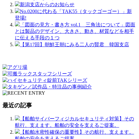
新潟支店からのお知らせ
No.0200に代わる「TAK55（タックゴーゴー）」新
登場!
「図面の見方・書き方 vol.1 三角法について」図面
とは製品のデザイン、大きさ、動き、材質などを相手
に伝える手段の１つ
【第17回】朝鮮王朝にみる二人の賢君 韓国支店
最近の記事
【船舶サイバーフィジカルセキュリティ対策】その
航行、支えます。船舶の安全を支えるご提案。
【船舶水密性確保の重要性】その航行、支えます。
船舶の安全を支えるご提案。