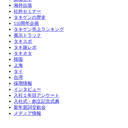
海外出張
社外セミナー
タキゲンの歴史
110周年企画
タキゲン売上ランキング
展示トラック
タキスポ
タキ旅レポ
タキネタ
韓国
上海
タイ
台湾
採用情報
インタビュー
入社１年目アンケート
入社式・創立記念式典
新年賀詞交歓会
メディア情報