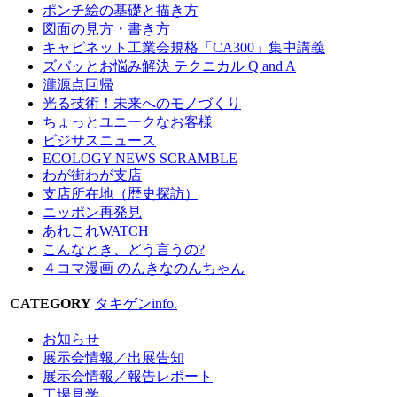
ポンチ絵の基礎と描き方
図面の見方・書き方
キャビネット工業会規格「CA300」集中講義
ズバッとお悩み解決 テクニカル Q and A
瀧源点回帰
光る技術！未来へのモノづくり
ちょっとユニークなお客様
ビジサスニュース
ECOLOGY NEWS SCRAMBLE
わが街わが支店
支店所在地（歴史探訪）
ニッポン再発見
あれこれWATCH
こんなとき、どう言うの?
４コマ漫画 のんきなのんちゃん
CATEGORY
タキゲンinfo.
お知らせ
展示会情報／出展告知
展示会情報／報告レポート
工場見学