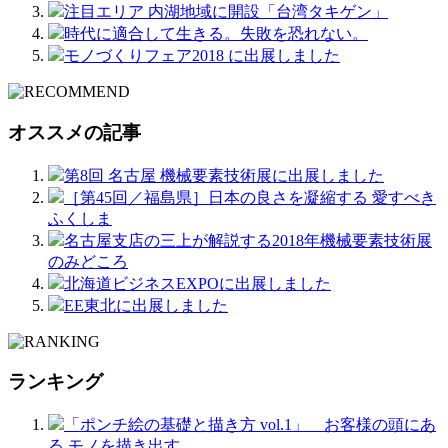
注目エリア 内湖地域に開設「台湾タキゲン」
時代に適合して生きる。失敗を恐れない。
モノづくりフェア2018 に出展しました
オススメの記事
第8回 名古屋 機械要素技術展に出展しました
［第45回／福島県］日本の良さを凝縮する 愛すべき
ふくしま
名古屋支店の三上が解説する2018年機械要素技術展
のみどころ
北海道ビジネスEXPOに出展しました
EE東北に出展しました
ランキング
「ポンチ絵の基礎と描き方 vol.1」 お客様の頭にあ
る モノを描き出す