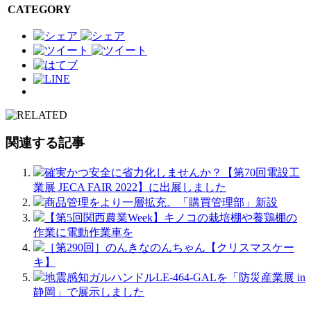
CATEGORY
関連する記事
確実かつ安全に省力化しませんか？【第70回電設工
業展 JECA FAIR 2022】に出展しました
商品管理をより一層拡充。「購買管理部」新設
【第5回関西農業Week】キノコの栽培棚や養鶏棚の
作業に電動作業車を
［第290回］のんきなのんちゃん【クリスマスケー
キ】
地震感知ガルハンドルLE-464-GALを「防災産業展 in
静岡」で展示しました