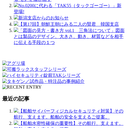
No.0200に代わる「TAK55（タックゴーゴー）」新
登場!
新潟支店からのお知らせ
【第17回】朝鮮王朝にみる二人の賢君 韓国支店
「図面の見方・書き方 vol.1 三角法について」図面
とは製品のデザイン、大きさ、動き、材質などを相手
に伝える手段の１つ
最近の記事
【船舶サイバーフィジカルセキュリティ対策】その
航行、支えます。船舶の安全を支えるご提案。
【船舶水密性確保の重要性】その航行、支えます。