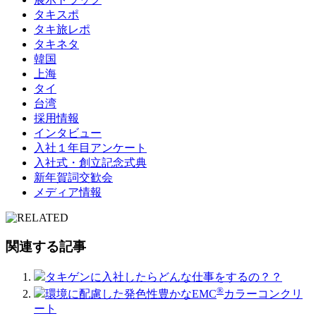
タキスポ
タキ旅レポ
タキネタ
韓国
上海
タイ
台湾
採用情報
インタビュー
入社１年目アンケート
入社式・創立記念式典
新年賀詞交歓会
メディア情報
関連する記事
タキゲンに入社したらどんな仕事をするの？？
®
環境に配慮した発色性豊かなEMC
​カラーコンクリ
ート