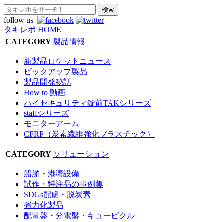
follow us
タキレポ HOME
CATEGORY
製品情報
新製品ロケットニュース
ピックアップ製品
製品開発秘話
How to 動画
ハイセキュリティ錠前TAKシリーズ
staffシリーズ
モニターアーム
CFRP（炭素繊維強化プラスチック）
CATEGORY
ソリューション
船舶・港湾設備
試作・特注品の事例集
SDGs配慮・脱炭素
省力化製品
配電盤・分電盤・キュービクル