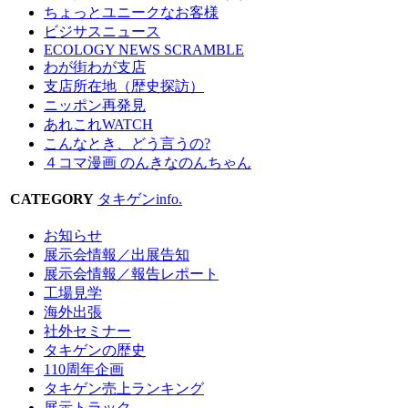
ちょっとユニークなお客様
ビジサスニュース
ECOLOGY NEWS SCRAMBLE
わが街わが支店
支店所在地（歴史探訪）
ニッポン再発見
あれこれWATCH
こんなとき、どう言うの?
４コマ漫画 のんきなのんちゃん
CATEGORY
タキゲンinfo.
お知らせ
展示会情報／出展告知
展示会情報／報告レポート
工場見学
海外出張
社外セミナー
タキゲンの歴史
110周年企画
タキゲン売上ランキング
展示トラック