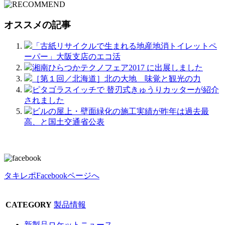
オススメの記事
「古紙リサイクルで生まれる地産地消トイレットペ
ーパー」大阪支店のエコ活
湘南ひらつかテクノフェア2017 に出展しました
［第１回／北海道］北の大地 味覚と観光の力
ピタゴラスイッチで 替刃式きゅうりカッターが紹介
されました
ビルの屋上・壁面緑化の施工実績が昨年は過去最
高、と国土交通省公表
タキレポFacebookページへ
CATEGORY
製品情報
新製品ロケットニュース