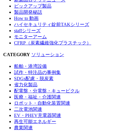
ピックアップ製品
製品開発秘話
How to 動画
ハイセキュリティ錠前TAKシリーズ
staffシリーズ
モニターアーム
CFRP（炭素繊維強化プラスチック）
CATEGORY
ソリューション
船舶・港湾設備
試作・特注品の事例集
SDGs配慮・脱炭素
省力化製品
配電盤・分電盤・キュービクル
医療・福祉・介護関連
ロボット・自動化装置関連
二次電池関連
EV・PHEV充電器関連
再生可能エネルギー
農業関連