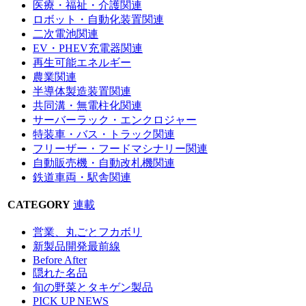
医療・福祉・介護関連
ロボット・自動化装置関連
二次電池関連
EV・PHEV充電器関連
再生可能エネルギー
農業関連
半導体製造装置関連
共同溝・無電柱化関連
サーバーラック・エンクロジャー
特装車・バス・トラック関連
フリーザー・フードマシナリー関連
自動販売機・自動改札機関連
鉄道車両・駅舎関連
CATEGORY
連載
営業、丸ごとフカボリ
新製品開発最前線
Before After
隠れた名品
旬の野菜とタキゲン製品
PICK UP NEWS