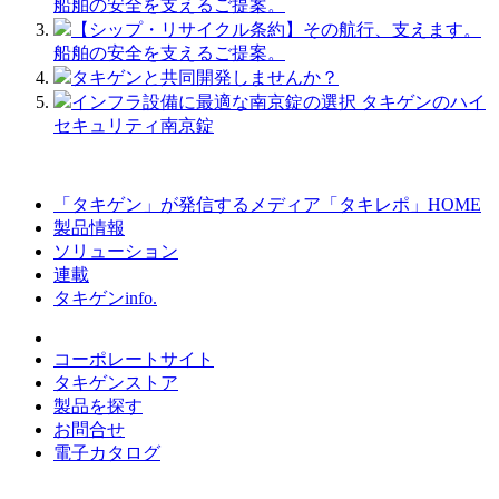
船舶の安全を支えるご提案。
【シップ・リサイクル条約】その航行、支えます。
船舶の安全を支えるご提案。
タキゲンと共同開発しませんか？
インフラ設備に最適な南京錠の選択 タキゲンのハイ
セキュリティ南京錠
「タキゲン」が発信するメディア「タキレポ」HOME
製品情報
ソリューション
連載
タキゲンinfo.
コーポレートサイト
タキゲンストア
製品を探す
お問合せ
電子カタログ