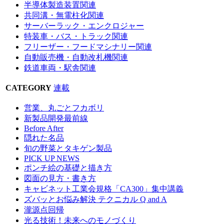
半導体製造装置関連
共同溝・無電柱化関連
サーバーラック・エンクロジャー
特装車・バス・トラック関連
フリーザー・フードマシナリー関連
自動販売機・自動改札機関連
鉄道車両・駅舎関連
CATEGORY
連載
営業、丸ごとフカボリ
新製品開発最前線
Before After
隠れた名品
旬の野菜とタキゲン製品
PICK UP NEWS
ポンチ絵の基礎と描き方
図面の見方・書き方
キャビネット工業会規格「CA300」集中講義
ズバッとお悩み解決 テクニカル Q and A
瀧源点回帰
光る技術！未来へのモノづくり