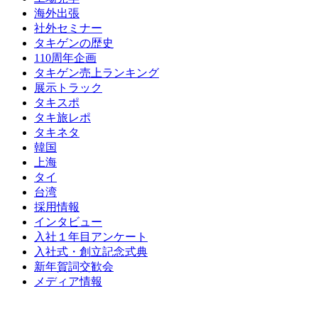
海外出張
社外セミナー
タキゲンの歴史
110周年企画
タキゲン売上ランキング
展示トラック
タキスポ
タキ旅レポ
タキネタ
韓国
上海
タイ
台湾
採用情報
インタビュー
入社１年目アンケート
入社式・創立記念式典
新年賀詞交歓会
メディア情報