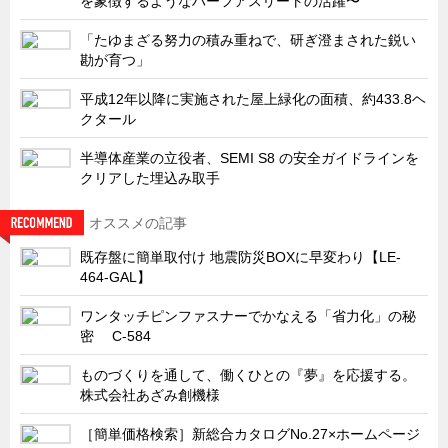
を象徴するようなハーフアスリートの活躍〜
サーバーラック・エンクロジャー
「たゆまざる努力の積み重ねで、研ぎ澄まされた鋭い
特装車・バス・トラック関連
勘が育つ」
フリーザー・フードマシナリー関連
平成12年以降に実施された屋上緑化の面積、約433.8ヘ
自動販売機・自動改札機関連
クタール
鉄道車両・駅舎関連
半導体産業の立役者、SEMI S8 の安全ガイドラインを
クリアした埋込み取手
連載
CATEGORY
営業、丸ごとフカボリ
オススメの記事
新製品開発最前線
既存盤に簡単取付け 地震防災BOXに早変わり【LE-
Before After
464-GAL】
隠れた名品
ワンタッチピンファスナーでかなえる「省力化」の秘
密 C-584
旬の野菜とタキゲン製品
PICK UP NEWS
ものづくりを通して、働くひとの『夢』を応援する。
株式会社あざみ創機様
ポンチ絵の基礎と描き方
［簡単価格検索］新総合カタログNo.27×ホームページ
図面の見方・書き方