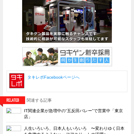
船舶・港湾設備
試作・特注品の事例集
SDGs配慮・脱炭素
省力化製品
配電盤・分電盤・キュービクル
医療・福祉・介護関連
ロボット・自動化装置関連
タキレポFacebookページへ
二次電池関連
EV・PHEV充電器関連
再生可能エネルギー
関連する記事
農業関連
IT関連企業が急増中の“五反田バレー”で営業中「東京
店」
半導体製造装置関連
共同溝・無電柱化関連
人生いろいろ、日本人もいろいろ 〜変わりゆく日本