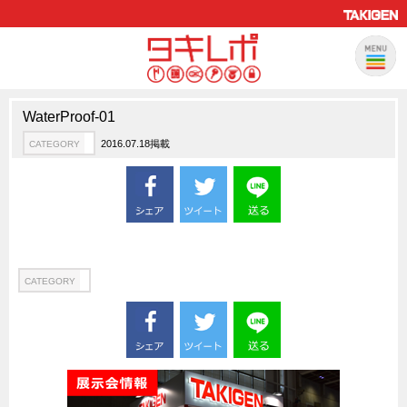
WaterProof-01
製品情報
CATEGORY
2016.07.18掲載
CATEGORY
新製品ロケットニュース
ピックアップ製品
製品開発秘話
How to 動画
ハイセキュリティ錠前TAKシリーズ
CATEGORY
staffシリーズ
モニターアーム
CFRP（炭素繊維強化プラスチック）
ソリューション
CATEGORY