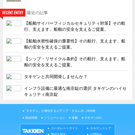
タキゲンinfo.
CATEGORY
最近の記事
お知らせ
展示会情報／出展告知
【船舶サイバーフィジカルセキュリティ対策】その航
行、支えます。船舶の安全を支えるご提案。
展示会情報／報告レポート
【船舶水密性確保の重要性】その航行、支えます。船
工場見学
舶の安全を支えるご提案。
海外出張
【シップ・リサイクル条約】その航行、支えます。船
社外セミナー
舶の安全を支えるご提案。
タキゲンの歴史
タキゲンと共同開発しませんか？
110周年企画
インフラ設備に最適な南京錠の選択 タキゲンのハイセ
タキゲン売上ランキング
キュリティ南京錠
展示トラック
「タキゲン」が発信するメディア「タキレポ」HOME
タキスポ
製品情報
ソリューション
連載
タキゲンinfo.
タキ旅レポ
コーポレートサイト
タキゲンストア
タキネタ
製品を探す
お問合せ