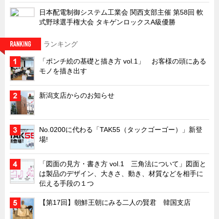
キャビネット工業会規格「CA300」集中講義
日本配電制御システム工業会 関西支部主催 第58回 軟
式野球選手権大会 タキゲンロックスA級優勝
ズバッとお悩み解決 テクニカル Q and A
ランキング
瀧源点回帰
光る技術！未来へのモノづくり
「ポンチ絵の基礎と描き方 vol.1」 お客様の頭にある
モノを描き出す
ちょっとユニークなお客様
ビジサスニュース
新潟支店からのお知らせ
ECOLOGY NEWS SCRAMBLE
わが街わが支店
No.0200に代わる「TAK55（タックゴーゴー）」新登
場!
支店所在地（歴史探訪）
ニッポン再発見
「図面の見方・書き方 vol.1 三角法について」図面と
は製品のデザイン、大きさ、動き、材質などを相手に
あれこれWATCH
伝える手段の１つ
こんなとき、どう言うの?
【第17回】朝鮮王朝にみる二人の賢君 韓国支店
４コマ漫画 のんきなのんちゃん