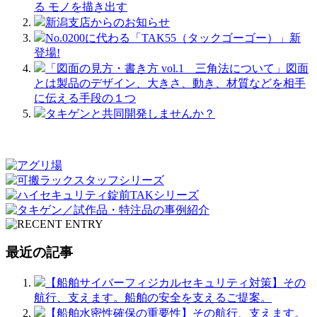
る モノを描き出す
新潟支店からのお知らせ
No.0200に代わる「TAK55（タックゴーゴー）」新
登場!
「図面の見方・書き方 vol.1 三角法について」図面
とは製品のデザイン、大きさ、動き、材質などを相手
に伝える手段の１つ
タキゲンと共同開発しませんか？
最近の記事
【船舶サイバーフィジカルセキュリティ対策】その
航行、支えます。船舶の安全を支えるご提案。
【船舶水密性確保の重要性】その航行、支えます。