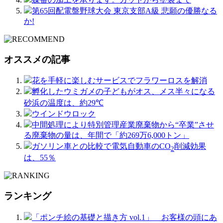
第65回配電盤野球大会 東京支部A級 悲願の優勝なる
か!
オススメの記事
花を手軽に楽しむサービスでフラワーロスを解消
孵化したウミガメの子どもがオス、メス半々になる
砂浜の温度は、約29℃
ウインドウロック
中間処理により特別管理産業廃棄物から“卒業”させ
る廃棄物の量は、年間で「約269万6,000トン」
ガソリン車との比較で電気自動車のCO
削減効果
2
は、55％
ランキング
「ポンチ絵の基礎と描き方 vol.1」 お客様の頭にあ