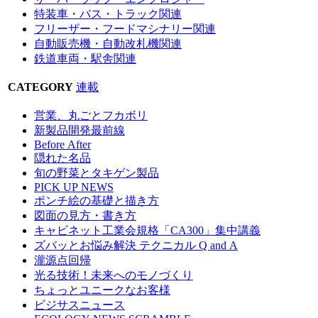
特装車・バス・トラック関連
フリーザー・フードマシナリー関連
自動販売機・自動改札機関連
鉄道車両・駅舎関連
CATEGORY
連載
営業、丸ごとフカボリ
新製品開発最前線
Before After
隠れた名品
旬の野菜とタキゲン製品
PICK UP NEWS
ポンチ絵の基礎と描き方
図面の見方・書き方
キャビネット工業会規格「CA300」集中講義
ズバッとお悩み解決 テクニカル Q and A
瀧源点回帰
光る技術！未来へのモノづくり
ちょっとユニークなお客様
ビジサスニュース