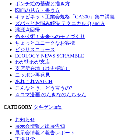
ポンチ絵の基礎と描き方
図面の見方・書き方
キャビネット工業会規格「CA300」集中講義
ズバッとお悩み解決 テクニカル Q and A
瀧源点回帰
光る技術！未来へのモノづくり
ちょっとユニークなお客様
ビジサスニュース
ECOLOGY NEWS SCRAMBLE
わが街わが支店
支店所在地（歴史探訪）
ニッポン再発見
あれこれWATCH
こんなとき、どう言うの?
４コマ漫画 のんきなのんちゃん
CATEGORY
タキゲンinfo.
お知らせ
展示会情報／出展告知
展示会情報／報告レポート
工場見学