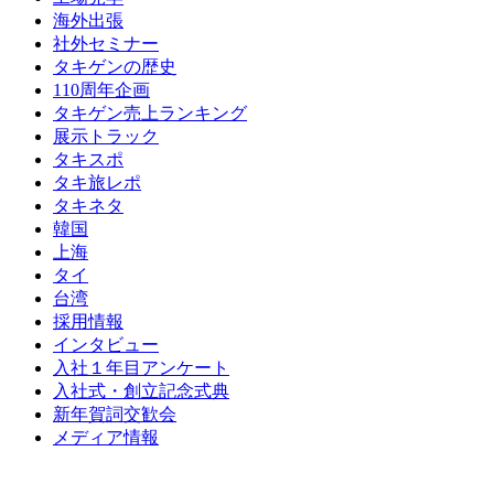
海外出張
社外セミナー
タキゲンの歴史
110周年企画
タキゲン売上ランキング
展示トラック
タキスポ
タキ旅レポ
タキネタ
韓国
上海
タイ
台湾
採用情報
インタビュー
入社１年目アンケート
入社式・創立記念式典
新年賀詞交歓会
メディア情報