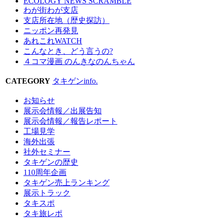
ECOLOGY NEWS SCRAMBLE
わが街わが支店
支店所在地（歴史探訪）
ニッポン再発見
あれこれWATCH
こんなとき、どう言うの?
４コマ漫画 のんきなのんちゃん
CATEGORY
タキゲンinfo.
お知らせ
展示会情報／出展告知
展示会情報／報告レポート
工場見学
海外出張
社外セミナー
タキゲンの歴史
110周年企画
タキゲン売上ランキング
展示トラック
タキスポ
タキ旅レポ