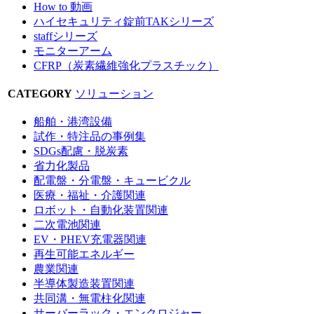
How to 動画
ハイセキュリティ錠前TAKシリーズ
staffシリーズ
モニターアーム
CFRP（炭素繊維強化プラスチック）
CATEGORY
ソリューション
船舶・港湾設備
試作・特注品の事例集
SDGs配慮・脱炭素
省力化製品
配電盤・分電盤・キュービクル
医療・福祉・介護関連
ロボット・自動化装置関連
二次電池関連
EV・PHEV充電器関連
再生可能エネルギー
農業関連
半導体製造装置関連
共同溝・無電柱化関連
サーバーラック・エンクロジャー