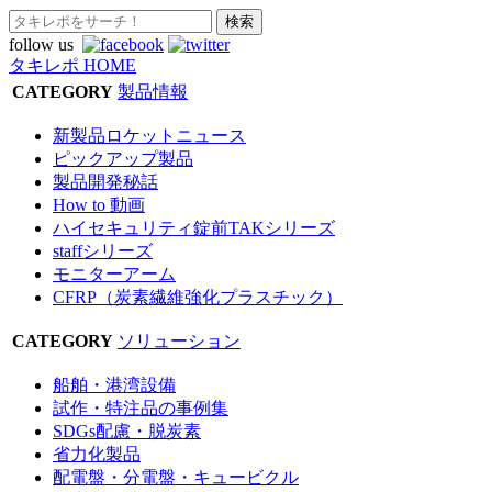
follow us
タキレポ HOME
CATEGORY
製品情報
新製品ロケットニュース
ピックアップ製品
製品開発秘話
How to 動画
ハイセキュリティ錠前TAKシリーズ
staffシリーズ
モニターアーム
CFRP（炭素繊維強化プラスチック）
CATEGORY
ソリューション
船舶・港湾設備
試作・特注品の事例集
SDGs配慮・脱炭素
省力化製品
配電盤・分電盤・キュービクル