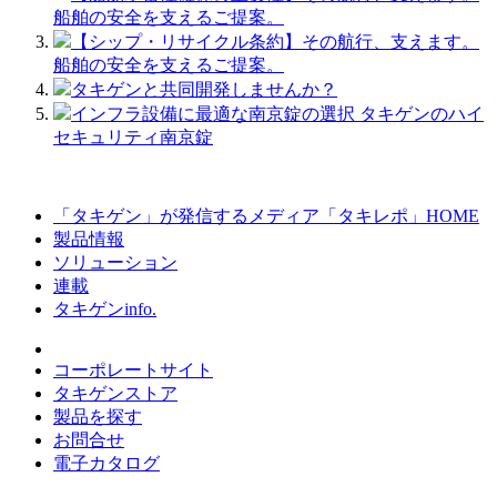
船舶の安全を支えるご提案。
【シップ・リサイクル条約】その航行、支えます。
船舶の安全を支えるご提案。
タキゲンと共同開発しませんか？
インフラ設備に最適な南京錠の選択 タキゲンのハイ
セキュリティ南京錠
「タキゲン」が発信するメディア「タキレポ」HOME
製品情報
ソリューション
連載
タキゲンinfo.
コーポレートサイト
タキゲンストア
製品を探す
お問合せ
電子カタログ