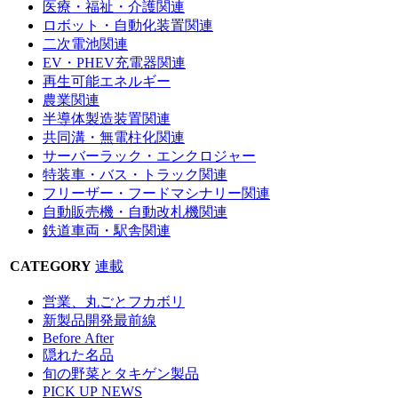
医療・福祉・介護関連
ロボット・自動化装置関連
二次電池関連
EV・PHEV充電器関連
再生可能エネルギー
農業関連
半導体製造装置関連
共同溝・無電柱化関連
サーバーラック・エンクロジャー
特装車・バス・トラック関連
フリーザー・フードマシナリー関連
自動販売機・自動改札機関連
鉄道車両・駅舎関連
CATEGORY
連載
営業、丸ごとフカボリ
新製品開発最前線
Before After
隠れた名品
旬の野菜とタキゲン製品
PICK UP NEWS