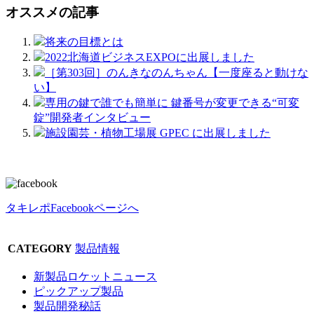
オススメの記事
将来の目標とは
2022北海道ビジネスEXPOに出展しました
［第303回］のんきなのんちゃん【一度座ると動けな
い】
専用の鍵で誰でも簡単に 鍵番号が変更できる“可変
錠”開発者インタビュー
施設園芸・植物工場展 GPEC に出展しました
タキレポFacebookページへ
CATEGORY
製品情報
新製品ロケットニュース
ピックアップ製品
製品開発秘話