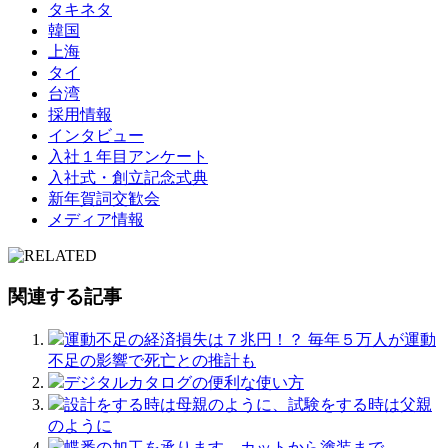
タキネタ
韓国
上海
タイ
台湾
採用情報
インタビュー
入社１年目アンケート
入社式・創立記念式典
新年賀詞交歓会
メディア情報
関連する記事
運動不足の経済損失は７兆円！？ 毎年５万人が運動
不足の影響で死亡との推計も
デジタルカタログの便利な使い方
設計をする時は母親のように、試験をする時は父親
のように
蝶番の加工を承ります。カットから塗装まで