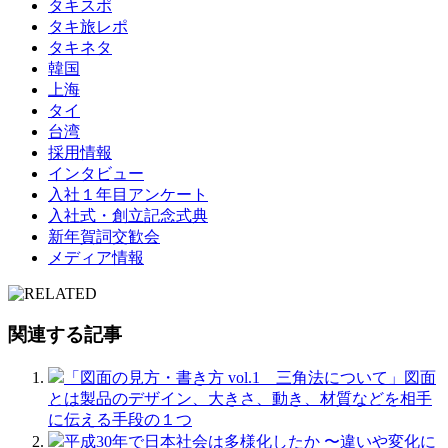
タキスポ
タキ旅レポ
タキネタ
韓国
上海
タイ
台湾
採用情報
インタビュー
入社１年目アンケート
入社式・創立記念式典
新年賀詞交歓会
メディア情報
関連する記事
「図面の見方・書き方 vol.1 三角法について」図面
とは製品のデザイン、大きさ、動き、材質などを相手
に伝える手段の１つ
平成30年で日本社会は多様化したか 〜違いや変化に