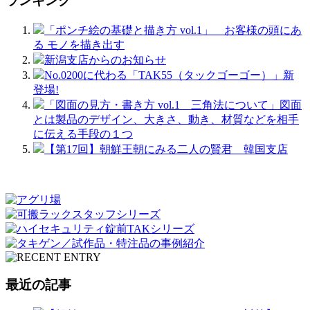
ランキング
「ポンチ絵の基礎と描き方 vol.1」 お客様の頭にあ
る モノを描き出す
新潟支店からのお知らせ
No.0200に代わる「TAK55（タックゴーゴー）」新
登場!
「図面の見方・書き方 vol.1 三角法について」図面
とは製品のデザイン、大きさ、動き、材質などを相手
に伝える手段の１つ
【第17回】朝鮮王朝にみる二人の賢君 韓国支店
最近の記事