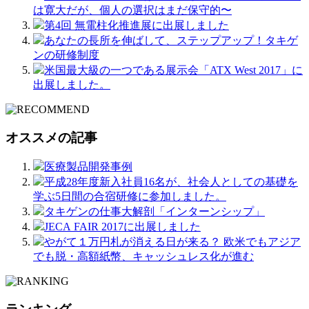
は寛大だが、個人の選択はまだ保守的〜
第4回 無電柱化推進展に出展しました
あなたの長所を伸ばして、ステップアップ！タキゲ
ンの研修制度
米国最大級の一つである展示会「ATX West 2017」に
出展しました。
オススメの記事
医療製品開発事例
平成28年度新入社員16名が、社会人としての基礎を
学ぶ5日間の合宿研修に参加しました。
タキゲンの仕事大解剖「インターンシップ」
JECA FAIR 2017に出展しました
やがて１万円札が消える日が来る？ 欧米でもアジア
でも脱・高額紙幣、キャッシュレス化が進む