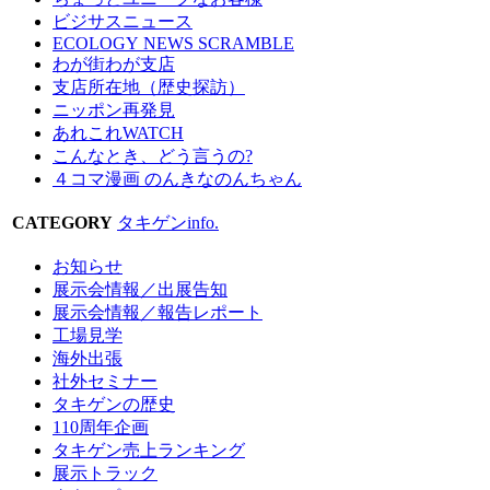
ビジサスニュース
ECOLOGY NEWS SCRAMBLE
わが街わが支店
支店所在地（歴史探訪）
ニッポン再発見
あれこれWATCH
こんなとき、どう言うの?
４コマ漫画 のんきなのんちゃん
CATEGORY
タキゲンinfo.
お知らせ
展示会情報／出展告知
展示会情報／報告レポート
工場見学
海外出張
社外セミナー
タキゲンの歴史
110周年企画
タキゲン売上ランキング
展示トラック