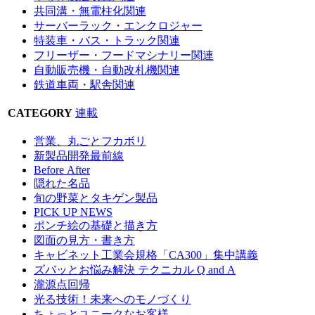
共同溝・無電柱化関連
サーバーラック・エンクロジャー
特装車・バス・トラック関連
フリーザー・フードマシナリー関連
自動販売機・自動改札機関連
鉄道車両・駅舎関連
CATEGORY
連載
営業、丸ごとフカボリ
新製品開発最前線
Before After
隠れた名品
旬の野菜とタキゲン製品
PICK UP NEWS
ポンチ絵の基礎と描き方
図面の見方・書き方
キャビネット工業会規格「CA300」集中講義
ズバッとお悩み解決 テクニカル Q and A
瀧源点回帰
光る技術！未来へのモノづくり
ちょっとユニークなお客様