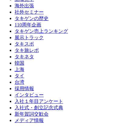
海外出張
社外セミナー
タキゲンの歴史
110周年企画
タキゲン売上ランキング
展示トラック
タキスポ
タキ旅レポ
タキネタ
韓国
上海
タイ
台湾
採用情報
インタビュー
入社１年目アンケート
入社式・創立記念式典
新年賀詞交歓会
メディア情報