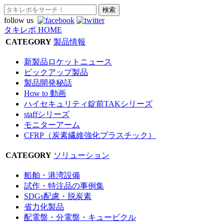
follow us
タキレポ HOME
CATEGORY
製品情報
新製品ロケットニュース
ピックアップ製品
製品開発秘話
How to 動画
ハイセキュリティ錠前TAKシリーズ
staffシリーズ
モニターアーム
CFRP（炭素繊維強化プラスチック）
CATEGORY
ソリューション
船舶・港湾設備
試作・特注品の事例集
SDGs配慮・脱炭素
省力化製品
配電盤・分電盤・キュービクル