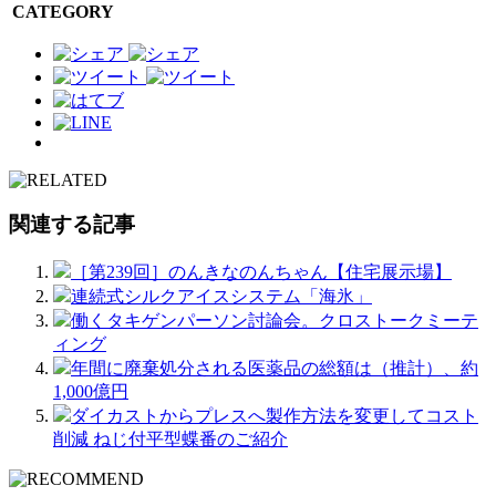
CATEGORY
関連する記事
［第239回］のんきなのんちゃん【住宅展示場】
連続式シルクアイスシステム「海氷」
働くタキゲンパーソン討論会。クロストークミーテ
ィング
年間に廃棄処分される医薬品の総額は（推計）、約
1,000億円
ダイカストからプレスへ製作方法を変更してコスト
削減 ねじ付平型蝶番のご紹介