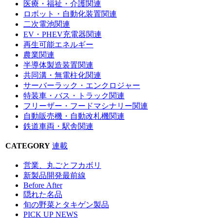
医療・福祉・介護関連
ロボット・自動化装置関連
二次電池関連
EV・PHEV充電器関連
再生可能エネルギー
農業関連
半導体製造装置関連
共同溝・無電柱化関連
サーバーラック・エンクロジャー
特装車・バス・トラック関連
フリーザー・フードマシナリー関連
自動販売機・自動改札機関連
鉄道車両・駅舎関連
CATEGORY
連載
営業、丸ごとフカボリ
新製品開発最前線
Before After
隠れた名品
旬の野菜とタキゲン製品
PICK UP NEWS