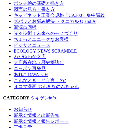
ポンチ絵の基礎と描き方
図面の見方・書き方
キャビネット工業会規格「CA300」集中講義
ズバッとお悩み解決 テクニカル Q and A
瀧源点回帰
光る技術！未来へのモノづくり
ちょっとユニークなお客様
ビジサスニュース
ECOLOGY NEWS SCRAMBLE
わが街わが支店
支店所在地（歴史探訪）
ニッポン再発見
あれこれWATCH
こんなとき、どう言うの?
４コマ漫画 のんきなのんちゃん
CATEGORY
タキゲンinfo.
お知らせ
展示会情報／出展告知
展示会情報／報告レポート
工場見学