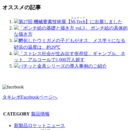
オススメの記事
エムテック
第27回 機械要素技術展【
M-Tech
】に出展しました
「ポンチ絵の基礎と描き方 vol.3」 ポンチ絵の具体的
な描き方
孵化したウミガメの子どもがオス、メス半々になる
砂浜の温度は、約29℃
「ストレス社会が生み出す依存症」ギャンブル、ネ
ット、アルコールで1,000万人超す
パチッと金具シリーズの導入事例のご紹介
タキレポFacebookページへ
CATEGORY
製品情報
新製品ロケットニュース