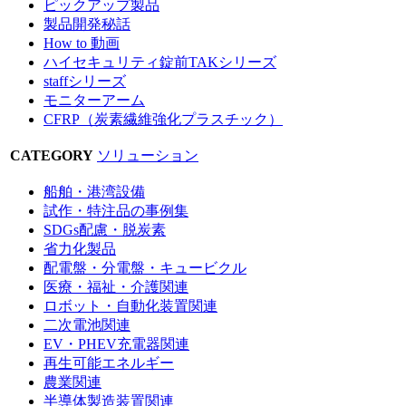
ピックアップ製品
製品開発秘話
How to 動画
ハイセキュリティ錠前TAKシリーズ
staffシリーズ
モニターアーム
CFRP（炭素繊維強化プラスチック）
CATEGORY
ソリューション
船舶・港湾設備
試作・特注品の事例集
SDGs配慮・脱炭素
省力化製品
配電盤・分電盤・キュービクル
医療・福祉・介護関連
ロボット・自動化装置関連
二次電池関連
EV・PHEV充電器関連
再生可能エネルギー
農業関連
半導体製造装置関連