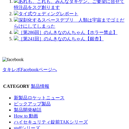
あれも、これも、みんなタキゲン。ご要望に合せて
特注品をスグ創ります
タイ式ウェディングレポート
深刻化するスペースデブリ 人類は宇宙までゴミだ
らけにしてしまった
［第286回］のんきなのんちゃん【ホラー禁止】
［第241回］のんきなのんちゃん【銀杏】
タキレポFacebookページへ
CATEGORY
製品情報
新製品ロケットニュース
ピックアップ製品
製品開発秘話
How to 動画
ハイセキュリティ錠前TAKシリーズ
staffシリーズ