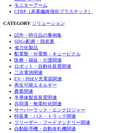
モニターアーム
CFRP（炭素繊維強化プラスチック）
CATEGORY
ソリューション
試作・特注品の事例集
SDGs配慮・脱炭素
省力化製品
配電盤・分電盤・キュービクル
医療・福祉・介護関連
ロボット・自動化装置関連
二次電池関連
EV・PHEV充電器関連
再生可能エネルギー
農業関連
半導体製造装置関連
共同溝・無電柱化関連
サーバーラック・エンクロジャー
特装車・バス・トラック関連
フリーザー・フードマシナリー関連
自動販売機・自動改札機関連