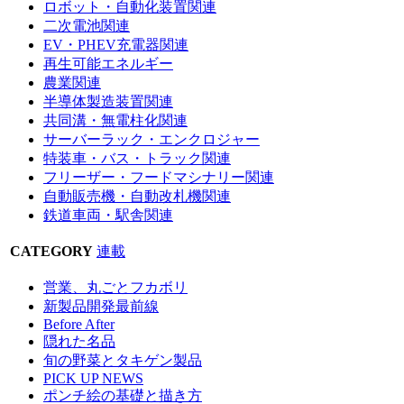
ロボット・自動化装置関連
二次電池関連
EV・PHEV充電器関連
再生可能エネルギー
農業関連
半導体製造装置関連
共同溝・無電柱化関連
サーバーラック・エンクロジャー
特装車・バス・トラック関連
フリーザー・フードマシナリー関連
自動販売機・自動改札機関連
鉄道車両・駅舎関連
CATEGORY
連載
営業、丸ごとフカボリ
新製品開発最前線
Before After
隠れた名品
旬の野菜とタキゲン製品
PICK UP NEWS
ポンチ絵の基礎と描き方