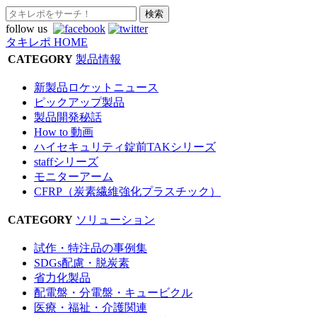
follow us
タキレポ HOME
CATEGORY
製品情報
新製品ロケットニュース
ピックアップ製品
製品開発秘話
How to 動画
ハイセキュリティ錠前TAKシリーズ
staffシリーズ
モニターアーム
CFRP（炭素繊維強化プラスチック）
CATEGORY
ソリューション
試作・特注品の事例集
SDGs配慮・脱炭素
省力化製品
配電盤・分電盤・キュービクル
医療・福祉・介護関連