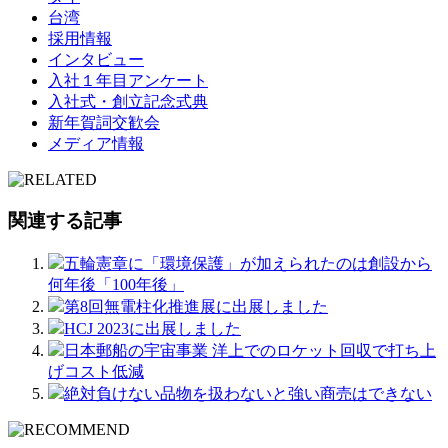
台湾
採用情報
インタビュー
入社１年目アンケート
入社式・創立記念式典
新年賀詞交歓会
メディア情報
関連する記事
五輪憲章に「環境保護」が加えられたのは創設から
何年後「100年後」
第8回無電柱化推進展に出展しました
HCJ 2023に出展しました
日本郵船の宇宙事業 洋上でのロケット回収で打ち上
げコスト低減
絶対負けない品物を扱わないと強い商売はできない