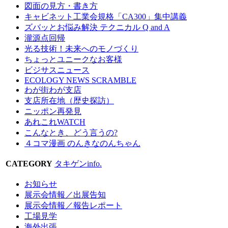
図面の見方・書き方
キャビネット工業会規格「CA300」集中講義
ズバッとお悩み解決 テクニカル Q and A
瀧源点回帰
光る技術！未来へのモノづくり
ちょっとユニークなお客様
ビジサスニュース
ECOLOGY NEWS SCRAMBLE
わが街わが支店
支店所在地（歴史探訪）
ニッポン再発見
あれこれWATCH
こんなとき、どう言うの?
４コマ漫画 のんきなのんちゃん
CATEGORY
タキゲンinfo.
お知らせ
展示会情報／出展告知
展示会情報／報告レポート
工場見学
海外出張