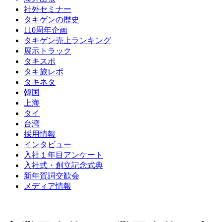
社外セミナー
タキゲンの歴史
110周年企画
タキゲン売上ランキング
展示トラック
タキスポ
タキ旅レポ
タキネタ
韓国
上海
タイ
台湾
採用情報
インタビュー
入社１年目アンケート
入社式・創立記念式典
新年賀詞交歓会
メディア情報