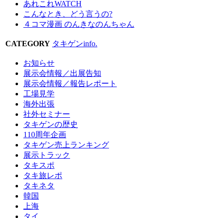
あれこれWATCH
こんなとき、どう言うの?
４コマ漫画 のんきなのんちゃん
CATEGORY
タキゲンinfo.
お知らせ
展示会情報／出展告知
展示会情報／報告レポート
工場見学
海外出張
社外セミナー
タキゲンの歴史
110周年企画
タキゲン売上ランキング
展示トラック
タキスポ
タキ旅レポ
タキネタ
韓国
上海
タイ