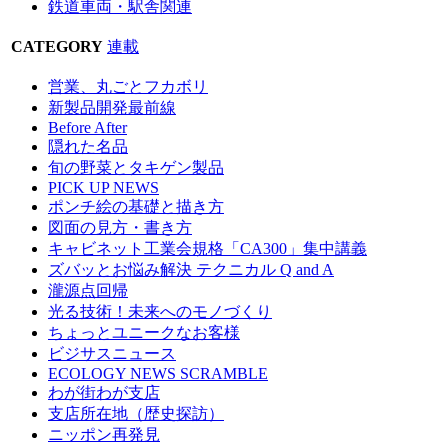
鉄道車両・駅舎関連
CATEGORY
連載
営業、丸ごとフカボリ
新製品開発最前線
Before After
隠れた名品
旬の野菜とタキゲン製品
PICK UP NEWS
ポンチ絵の基礎と描き方
図面の見方・書き方
キャビネット工業会規格「CA300」集中講義
ズバッとお悩み解決 テクニカル Q and A
瀧源点回帰
光る技術！未来へのモノづくり
ちょっとユニークなお客様
ビジサスニュース
ECOLOGY NEWS SCRAMBLE
わが街わが支店
支店所在地（歴史探訪）
ニッポン再発見