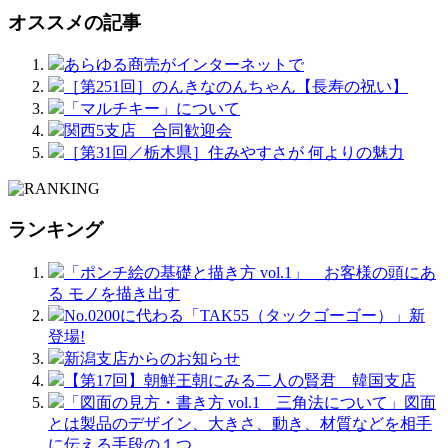
オススメの記事
あらゆる商売がインターネットで
［第251回］のんきなのんちゃん【長寿の祝い】
「マルチキー」について
関西5支店 合同歓迎会
［第31回／栃木県］住みやすさが 何よりの魅力
ランキング
「ポンチ絵の基礎と描き方 vol.1」 お客様の頭にあ
る モノを描き出す
No.0200に代わる「TAK55（タックゴーゴー）」新
登場!
新潟支店からのお知らせ
【第17回】朝鮮王朝にみる二人の賢君 韓国支店
「図面の見方・書き方 vol.1 三角法について」図面
とは製品のデザイン、大きさ、動き、材質などを相手
に伝える手段の１つ