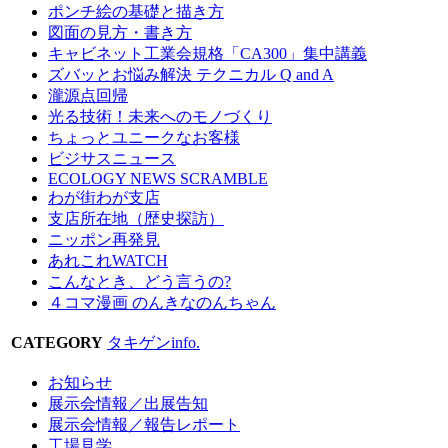
ポンチ絵の基礎と描き方
図面の見方・書き方
キャビネット工業会規格「CA300」集中講義
ズバッとお悩み解決 テクニカル Q and A
瀧源点回帰
光る技術！未来へのモノづくり
ちょっとユニークなお客様
ビジサスニュース
ECOLOGY NEWS SCRAMBLE
わが街わが支店
支店所在地（歴史探訪）
ニッポン再発見
あれこれWATCH
こんなとき、どう言うの?
４コマ漫画 のんきなのんちゃん
CATEGORY
タキゲンinfo.
お知らせ
展示会情報／出展告知
展示会情報／報告レポート
工場見学