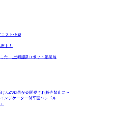
げコスト低減
配布中！
した 上海国際ロボット産業展
石けんの効果が疑問視され販売禁止に〜
インジケーター付平面ハンドル
」