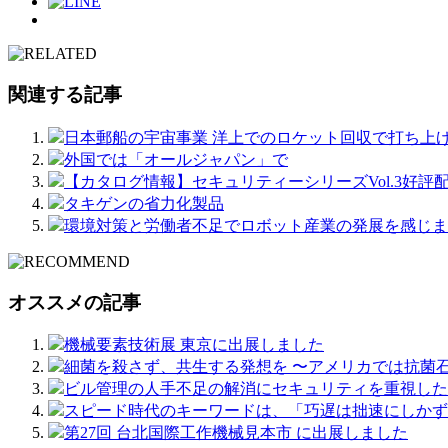
関連する記事
日本郵船の宇宙事業 洋上でのロケット回収で打ち上
外国では「オールジャパン」で
【カタログ情報】セキュリティーシリーズVol.3好評
タキゲンの省力化製品
環境対策と労働者不足でロボット産業の発展を感じま
オススメの記事
機械要素技術展 東京に出展しました
細菌を殺さず、共生する発想を 〜アメリカでは抗菌
ビル管理の人手不足の解消にセキュリティを重視した
スピード時代のキーワードは、「巧遅は拙速にしかず
第27回 台北国際工作機械見本市 に出展しました