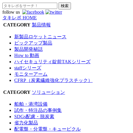
follow us
タキレポ HOME
CATEGORY
製品情報
新製品ロケットニュース
ピックアップ製品
製品開発秘話
How to 動画
ハイセキュリティ錠前TAKシリーズ
staffシリーズ
モニターアーム
CFRP（炭素繊維強化プラスチック）
CATEGORY
ソリューション
船舶・港湾設備
試作・特注品の事例集
SDGs配慮・脱炭素
省力化製品
配電盤・分電盤・キュービクル