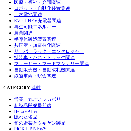
医療・福祉・介護関連
ロボット・自動化装置関連
二次電池関連
EV・PHEV充電器関連
再生可能エネルギー
農業関連
半導体製造装置関連
共同溝・無電柱化関連
サーバーラック・エンクロジャー
特装車・バス・トラック関連
フリーザー・フードマシナリー関連
自動販売機・自動改札機関連
鉄道車両・駅舎関連
CATEGORY
連載
営業、丸ごとフカボリ
新製品開発最前線
Before After
隠れた名品
旬の野菜とタキゲン製品
PICK UP NEWS