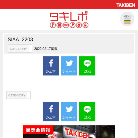
SIAA_2203
製品情報
CATEGORY
2022.02.17掲載
CATEGORY
新製品ロケットニュース
ピックアップ製品
製品開発秘話
How to 動画
ハイセキュリティ錠前TAKシリーズ
CATEGORY
staffシリーズ
モニターアーム
CFRP（炭素繊維強化プラスチック）
ソリューション
CATEGORY