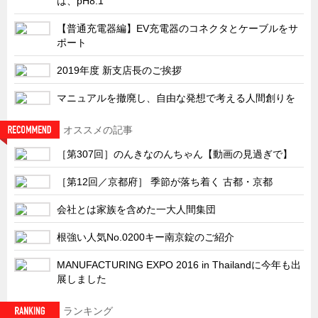
は、pH8.1
サーバーラック・エンクロジャー
【普通充電器編】EV充電器のコネクタとケーブルをサ
特装車・バス・トラック関連
ポート
フリーザー・フードマシナリー関連
2019年度 新支店長のご挨拶
自動販売機・自動改札機関連
マニュアルを撤廃し、自由な発想で考える人間創りを
鉄道車両・駅舎関連
連載
CATEGORY
オススメの記事
営業、丸ごとフカボリ
［第307回］のんきなのんちゃん【動画の見過ぎで】
新製品開発最前線
［第12回／京都府］ 季節が落ち着く 古都・京都
Before After
会社とは家族を含めた一大人間集団
隠れた名品
根強い人気No.0200キー南京錠のご紹介
旬の野菜とタキゲン製品
MANUFACTURING EXPO 2016 in Thailandに今年も出
PICK UP NEWS
展しました
ポンチ絵の基礎と描き方
ランキング
図面の見方・書き方