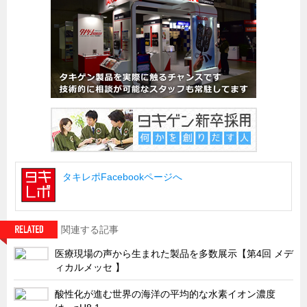
船舶・港湾設備
試作・特注品の事例集
SDGs配慮・脱炭素
省力化製品
配電盤・分電盤・キュービクル
医療・福祉・介護関連
ロボット・自動化装置関連
タキレポFacebookページへ
二次電池関連
EV・PHEV充電器関連
再生可能エネルギー
関連する記事
農業関連
医療現場の声から生まれた製品を多数展示【第4回 メデ
ィカルメッセ 】
半導体製造装置関連
共同溝・無電柱化関連
酸性化が進む世界の海洋の平均的な水素イオン濃度