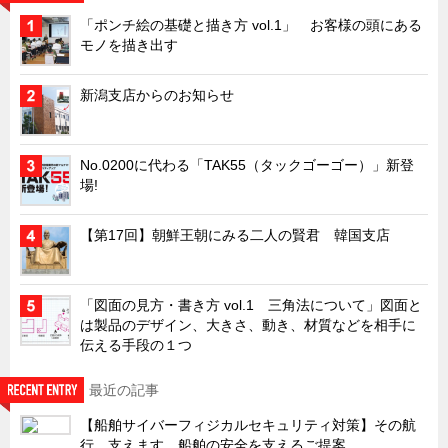
「ポンチ絵の基礎と描き方 vol.1」 お客様の頭にある
キャビネット工業会規格「CA300」集中講義
モノを描き出す
ズバッとお悩み解決 テクニカル Q and A
瀧源点回帰
新潟支店からのお知らせ
光る技術！未来へのモノづくり
ちょっとユニークなお客様
No.0200に代わる「TAK55（タックゴーゴー）」新登
場!
ビジサスニュース
ECOLOGY NEWS SCRAMBLE
【第17回】朝鮮王朝にみる二人の賢君 韓国支店
わが街わが支店
支店所在地（歴史探訪）
「図面の見方・書き方 vol.1 三角法について」図面と
ニッポン再発見
は製品のデザイン、大きさ、動き、材質などを相手に
伝える手段の１つ
あれこれWATCH
こんなとき、どう言うの?
最近の記事
４コマ漫画 のんきなのんちゃん
【船舶サイバーフィジカルセキュリティ対策】その航
行、支えます。船舶の安全を支えるご提案。