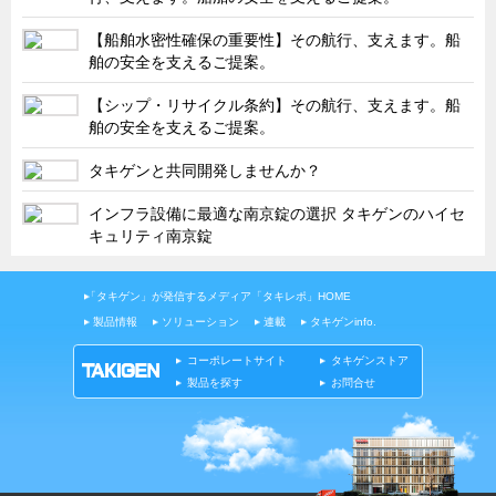
タキゲンinfo.
CATEGORY
【船舶水密性確保の重要性】その航行、支えます。船
お知らせ
舶の安全を支えるご提案。
展示会情報／出展告知
【シップ・リサイクル条約】その航行、支えます。船
展示会情報／報告レポート
舶の安全を支えるご提案。
工場見学
タキゲンと共同開発しませんか？
海外出張
インフラ設備に最適な南京錠の選択 タキゲンのハイセ
社外セミナー
キュリティ南京錠
タキゲンの歴史
「タキゲン」が発信するメディア「タキレポ」HOME
110周年企画
製品情報
ソリューション
連載
タキゲンinfo.
タキゲン売上ランキング
コーポレートサイト
タキゲンストア
展示トラック
製品を探す
お問合せ
タキスポ
タキ旅レポ
タキネタ