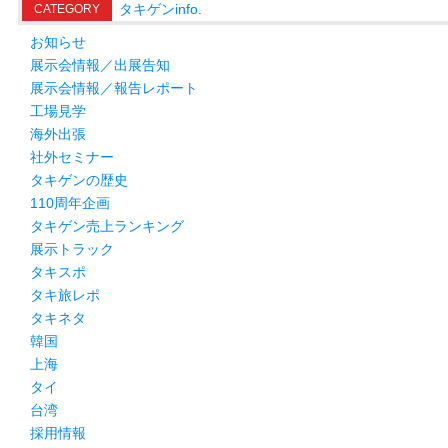
タキゲンinfo.
CATEGORY
お知らせ
展示会情報／出展告知
展示会情報／報告レポート
工場見学
海外出張
社外セミナー
タキゲンの歴史
110周年企画
タキゲン売上ランキング
展示トラック
タキスポ
タキ旅レポ
タキネタ
韓国
上海
タイ
台湾
採用情報