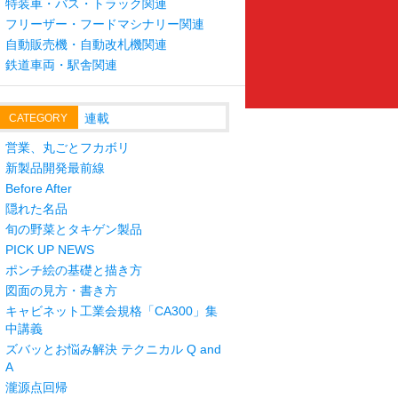
特装車・バス・トラック関連
フリーザー・フードマシナリー関連
自動販売機・自動改札機関連
鉄道車両・駅舎関連
連載
CATEGORY
営業、丸ごとフカボリ
新製品開発最前線
Before After
隠れた名品
旬の野菜とタキゲン製品
PICK UP NEWS
ポンチ絵の基礎と描き方
図面の見方・書き方
キャビネット工業会規格「CA300」集
中講義
ズバッとお悩み解決 テクニカル Q and
A
瀧源点回帰