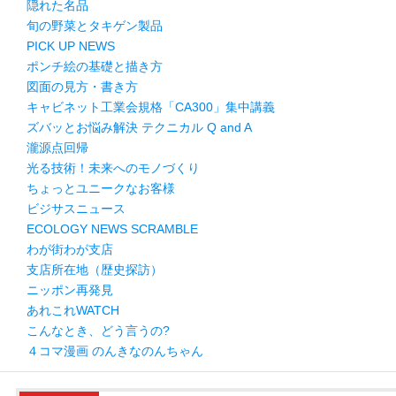
隠れた名品
旬の野菜とタキゲン製品
PICK UP NEWS
ポンチ絵の基礎と描き方
図面の見方・書き方
キャビネット工業会規格「CA300」集中講義
ズバッとお悩み解決 テクニカル Q and A
瀧源点回帰
光る技術！未来へのモノづくり
ちょっとユニークなお客様
ビジサスニュース
ECOLOGY NEWS SCRAMBLE
わが街わが支店
支店所在地（歴史探訪）
ニッポン再発見
あれこれWATCH
こんなとき、どう言うの?
４コマ漫画 のんきなのんちゃん