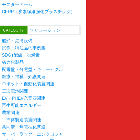
モニターアーム
CFRP（炭素繊維強化プラスチック）
ソリューション
CATEGORY
船舶・港湾設備
試作・特注品の事例集
SDGs配慮・脱炭素
省力化製品
配電盤・分電盤・キュービクル
医療・福祉・介護関連
ロボット・自動化装置関連
二次電池関連
EV・PHEV充電器関連
再生可能エネルギー
農業関連
半導体製造装置関連
共同溝・無電柱化関連
サーバーラック・エンクロジャー