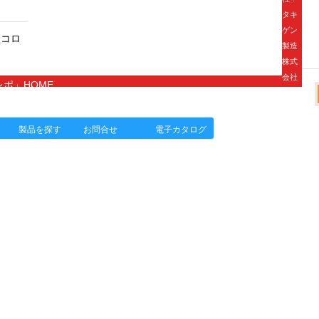
ろ
タキ
ゲン
型コロ
製造
株式
会社
ポ」HOME
タキゲンinfo.
製品を探す
お問合せ
電子カタログ