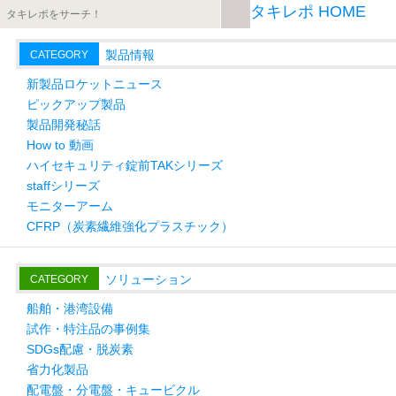
タキレポ HOME
製品情報
CATEGORY
新製品ロケットニュース
ピックアップ製品
製品開発秘話
How to 動画
ハイセキュリティ錠前TAKシリーズ
staffシリーズ
モニターアーム
CFRP（炭素繊維強化プラスチック）
ソリューション
CATEGORY
船舶・港湾設備
試作・特注品の事例集
SDGs配慮・脱炭素
省力化製品
配電盤・分電盤・キュービクル