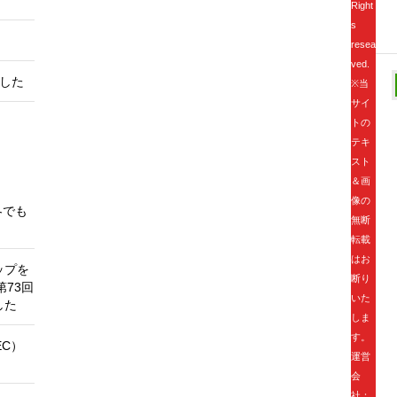
Right
s
ト
resea
ved.
ました
※当
サイ
ー
トの
テキ
スト
＆画
像の
冬でも
無断
転載
はお
ップを
断り
第73回
いた
した
しま
す。
EC）
運営
会
社：