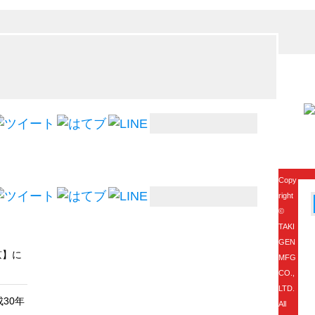
Copy
right
©
TAKI
GEN
京】に
MFG
CO.,
LTD.
30年
All