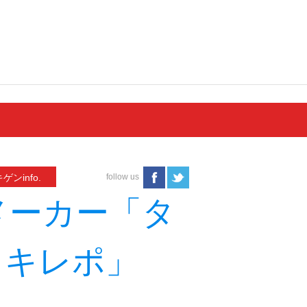
ゲンinfo.
follow us