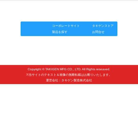
タキゲンinfo.
CATEGORY
「タキゲン」が発信するメディア「タキレポ」HOME
お知らせ
製品情報
ソリューション
連載
タキゲンinfo.
展示会情報／出展告知
コーポレートサイト
タキゲンストア
製品を探す
お問合せ
展示会情報／報告レポート
工場見学
海外出張
社外セミナー
Copyright © TAKIGEN MFG CO., LTD. All Rights reseaved.
タキゲンの歴史
※当サイトのテキスト＆画像の無断転載はお断りいたします。
運営会社：タキゲン製造株式会社
110周年企画
タキゲン売上ランキング
展示トラック
タキスポ
タキ旅レポ
タキネタ