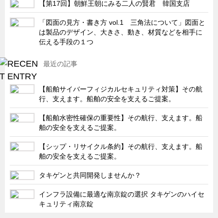
【第17回】朝鮮王朝にみる二人の賢君 韓国支店
キャビネット工業会規格「CA300」集中講義
「図面の見方・書き方 vol.1 三角法について」図面と
ズバッとお悩み解決 テクニカル Q and A
は製品のデザイン、大きさ、動き、材質などを相手に
伝える手段の１つ
瀧源点回帰
光る技術！未来へのモノづくり
最近の記事
ちょっとユニークなお客様
【船舶サイバーフィジカルセキュリティ対策】その航
ビジサスニュース
行、支えます。船舶の安全を支えるご提案。
ECOLOGY NEWS SCRAMBLE
【船舶水密性確保の重要性】その航行、支えます。船
わが街わが支店
舶の安全を支えるご提案。
支店所在地（歴史探訪）
【シップ・リサイクル条約】その航行、支えます。船
舶の安全を支えるご提案。
ニッポン再発見
あれこれWATCH
タキゲンと共同開発しませんか？
こんなとき、どう言うの?
インフラ設備に最適な南京錠の選択 タキゲンのハイセ
キュリティ南京錠
４コマ漫画 のんきなのんちゃん