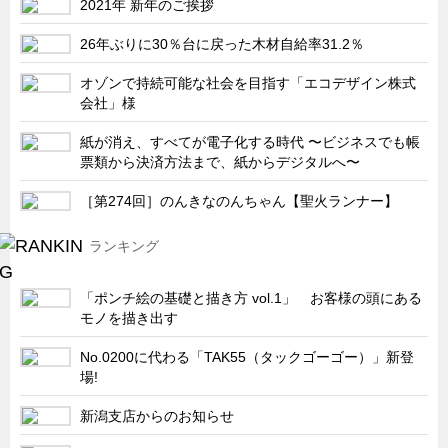
2021年 新年のご挨拶
サーバーラック・エンクロジャー
特装車・バス・トラック関連
26年ぶりに30％台に戻った木材自給率31.2％
フリーザー・フードマシナリー関連
オゾンで持続可能な社会を目指す「エコデザイン株式
会社」様
自動販売機・自動改札機関連
鉄道車両・駅舎関連
紙が消え、すべてが電子化する時代 〜ビジネスでも帳
票類から決済方法まで、紙からデジタルへ〜
連載
CATEGORY
［第274回］のんきなのんちゃん【聖火ランナー】
営業、丸ごとフカボリ
新製品開発最前線
ランキング
Before After
「ポンチ絵の基礎と描き方 vol.1」 お客様の頭にある
隠れた名品
モノを描き出す
旬の野菜とタキゲン製品
No.0200に代わる「TAK55（タックゴーゴー）」新登
PICK UP NEWS
場!
ポンチ絵の基礎と描き方
新潟支店からのお知らせ
図面の見方・書き方