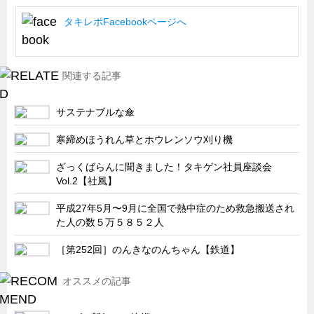
船舶・港湾設備
タキレポFacebookページへ
試作・特注品の事例集
SDGs配慮・脱炭素
関連する記事
省力化製品
配電盤・分電盤・キュービクル
サステナブルな傘
医療・福祉・介護関連
寒締めほうれん草とホウレンソウ刈り機
ロボット・自動化装置関連
ざっくばらんに聞きました！タキゲン社員座談会
Vol.2【社風】
二次電池関連
EV・PHEV充電器関連
平成27年5月〜9月に全国で熱中症のため救急搬送され
た人の数５万５８５２人
再生可能エネルギー
［第252回］のんきなのんちゃん【鉄道】
農業関連
半導体製造装置関連
オススメの記事
共同溝・無電柱化関連