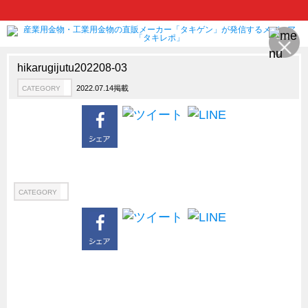
hikarugijutu202208-03
2022.07.14掲載
CATEGORY
製品情報
CATEGORY
新製品ロケットニュース
ピックアップ製品
製品開発秘話
How to 動画
CATEGORY
ハイセキュリティ錠前TAKシリーズ
staffシリーズ
モニターアーム
CFRP（炭素繊維強化プラスチック）
ソリューション
CATEGORY