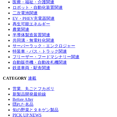
医療・福祉・介護関連
ロボット・自動化装置関連
二次電池関連
EV・PHEV充電器関連
再生可能エネルギー
農業関連
半導体製造装置関連
共同溝・無電柱化関連
サーバーラック・エンクロジャー
特装車・バス・トラック関連
フリーザー・フードマシナリー関連
自動販売機・自動改札機関連
鉄道車両・駅舎関連
CATEGORY
連載
営業、丸ごとフカボリ
新製品開発最前線
Before After
隠れた名品
旬の野菜とタキゲン製品
PICK UP NEWS