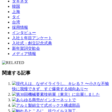
タキネタ
韓国
上海
タイ
台湾
採用情報
インタビュー
入社１年目アンケート
入社式・創立記念式典
新年賀詞交歓会
メディア情報
関連する記事
現代人は、なぜイライラし、キレる？ 〜小さな不愉
快に我慢できず、すぐ爆発する傾向あり〜
第30回機械要素技術展［東京］に出展しました
あらゆる商売がインターネットで
アルミ製組⽴て式ボックス構成部品
触れるところに、抗ウイルス加工。