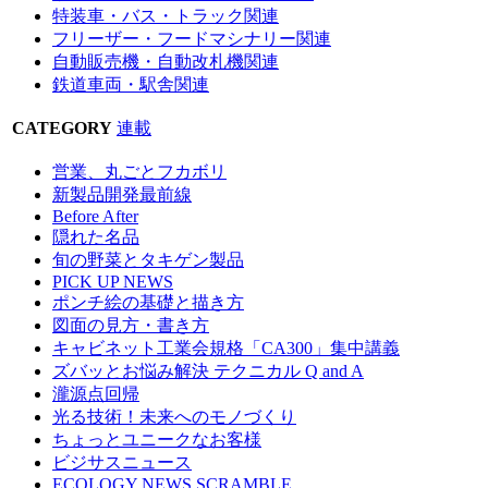
特装車・バス・トラック関連
フリーザー・フードマシナリー関連
自動販売機・自動改札機関連
鉄道車両・駅舎関連
CATEGORY
連載
営業、丸ごとフカボリ
新製品開発最前線
Before After
隠れた名品
旬の野菜とタキゲン製品
PICK UP NEWS
ポンチ絵の基礎と描き方
図面の見方・書き方
キャビネット工業会規格「CA300」集中講義
ズバッとお悩み解決 テクニカル Q and A
瀧源点回帰
光る技術！未来へのモノづくり
ちょっとユニークなお客様
ビジサスニュース
ECOLOGY NEWS SCRAMBLE