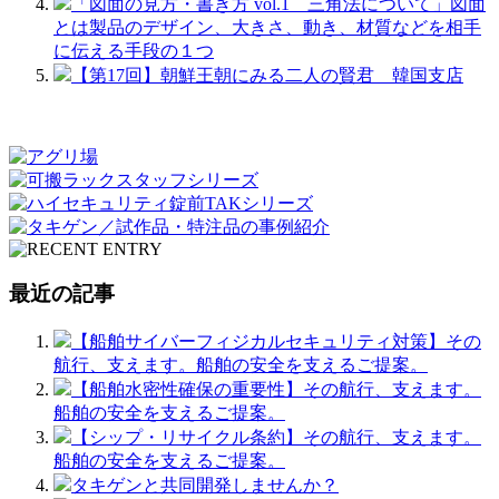
「図面の見方・書き方 vol.1 三角法について」図面
とは製品のデザイン、大きさ、動き、材質などを相手
に伝える手段の１つ
【第17回】朝鮮王朝にみる二人の賢君 韓国支店
最近の記事
【船舶サイバーフィジカルセキュリティ対策】その
航行、支えます。船舶の安全を支えるご提案。
【船舶水密性確保の重要性】その航行、支えます。
船舶の安全を支えるご提案。
【シップ・リサイクル条約】その航行、支えます。
船舶の安全を支えるご提案。
タキゲンと共同開発しませんか？