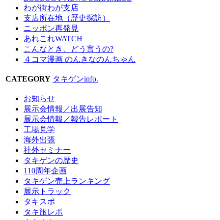
わが街わが支店
支店所在地（歴史探訪）
ニッポン再発見
あれこれWATCH
こんなとき、どう言うの?
４コマ漫画 のんきなのんちゃん
CATEGORY
タキゲンinfo.
お知らせ
展示会情報／出展告知
展示会情報／報告レポート
工場見学
海外出張
社外セミナー
タキゲンの歴史
110周年企画
タキゲン売上ランキング
展示トラック
タキスポ
タキ旅レポ