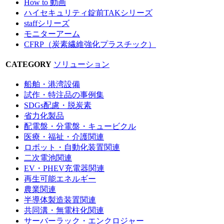
How to 動画
ハイセキュリティ錠前TAKシリーズ
staffシリーズ
モニターアーム
CFRP（炭素繊維強化プラスチック）
CATEGORY
ソリューション
船舶・港湾設備
試作・特注品の事例集
SDGs配慮・脱炭素
省力化製品
配電盤・分電盤・キュービクル
医療・福祉・介護関連
ロボット・自動化装置関連
二次電池関連
EV・PHEV充電器関連
再生可能エネルギー
農業関連
半導体製造装置関連
共同溝・無電柱化関連
サーバーラック・エンクロジャー