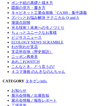
ポンチ絵の基礎と描き方
図面の見方・書き方
キャビネット工業会規格「CA300」集中講義
ズバッとお悩み解決 テクニカル Q and A
瀧源点回帰
光る技術！未来へのモノづくり
ちょっとユニークなお客様
ビジサスニュース
ECOLOGY NEWS SCRAMBLE
わが街わが支店
支店所在地（歴史探訪）
ニッポン再発見
あれこれWATCH
こんなとき、どう言うの?
４コマ漫画 のんきなのんちゃん
CATEGORY
タキゲンinfo.
お知らせ
展示会情報／出展告知
展示会情報／報告レポート
工場見学