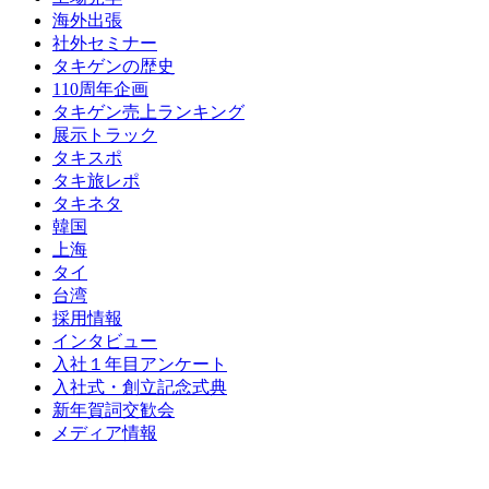
海外出張
社外セミナー
タキゲンの歴史
110周年企画
タキゲン売上ランキング
展示トラック
タキスポ
タキ旅レポ
タキネタ
韓国
上海
タイ
台湾
採用情報
インタビュー
入社１年目アンケート
入社式・創立記念式典
新年賀詞交歓会
メディア情報