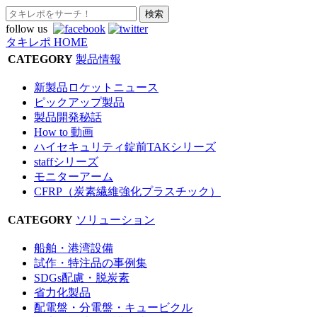
follow us
タキレポ HOME
CATEGORY
製品情報
新製品ロケットニュース
ピックアップ製品
製品開発秘話
How to 動画
ハイセキュリティ錠前TAKシリーズ
staffシリーズ
モニターアーム
CFRP（炭素繊維強化プラスチック）
CATEGORY
ソリューション
船舶・港湾設備
試作・特注品の事例集
SDGs配慮・脱炭素
省力化製品
配電盤・分電盤・キュービクル