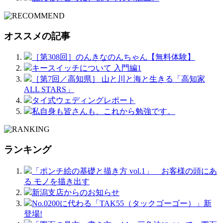
オススメの記事
［第308回］のんきなのんちゃん【無料体験】
キースイッチについて 入門編1
［第7回／高知県］ 山と川と海と生きる「高知家
ALL STARS」
タイ式ウェディングレポート
私自身も皆さんも、これから勉強です。
ランキング
「ポンチ絵の基礎と描き方 vol.1」 お客様の頭にあ
る モノを描き出す
新潟支店からのお知らせ
No.0200に代わる「TAK55（タックゴーゴー）」新
登場!