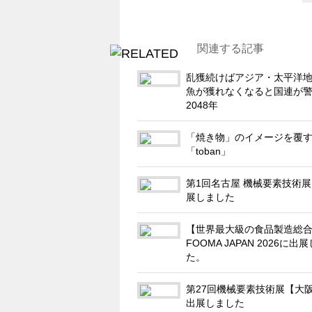
関連する記事
乱獲続けばアジア・太平洋
魚が獲れなくなると国連が
2048年
「焼き物」のイメージを覆
「toban」
第1回名古屋 機械要素技術
展しました
【世界最大級の食品製造総
FOOMA JAPAN 2026に出
た。
第27回機械要素技術展【大
出展しました