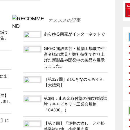
オススメの記事
地域で
あらゆる商売がインターネットで
警告、
GPEC 施設園芸・植物工場展で生
産者様の意見と弊社技術で作り上
す
げた新製品や開発中の製品を展示
しました。
展に出
［第327回］のんきなのんちゃん
【大捜索】
合展】
第3回：止め金取付部の強度確認試
展しまし
験（キャビネット工業会規格
「CA300」）
阪】に
【第７回】「逆井の渡し」と小松
菜発祥の地 小松川支店