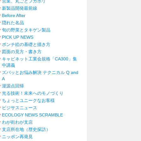
営業、丸ごとフカボリ
新製品開発最前線
Before After
隠れた名品
旬の野菜とタキゲン製品
PICK UP NEWS
ポンチ絵の基礎と描き方
図面の見方・書き方
キャビネット工業会規格「CA300」集
中講義
ズバッとお悩み解決 テクニカル Q and
A
瀧源点回帰
光る技術！未来へのモノづくり
ちょっとユニークなお客様
ビジサスニュース
ECOLOGY NEWS SCRAMBLE
わが街わが支店
支店所在地（歴史探訪）
ニッポン再発見