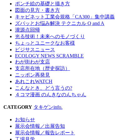
ポンチ絵の基礎と描き方
図面の見方・書き方
キャビネット工業会規格「CA300」集中講義
ズバッとお悩み解決 テクニカル Q and A
瀧源点回帰
光る技術！未来へのモノづくり
ちょっとユニークなお客様
ビジサスニュース
ECOLOGY NEWS SCRAMBLE
わが街わが支店
支店所在地（歴史探訪）
ニッポン再発見
あれこれWATCH
こんなとき、どう言うの?
４コマ漫画 のんきなのんちゃん
CATEGORY
タキゲンinfo.
お知らせ
展示会情報／出展告知
展示会情報／報告レポート
工場見学