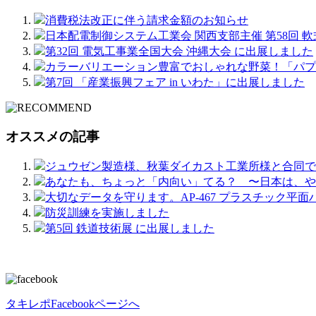
消費税法改正に伴う請求金額のお知らせ
日本配電制御システム工業会 関西支部主催 第58回 
第32回 電気工事業全国大会 沖縄大会 に出展しました
カラーバリエーション豊富でおしゃれな野菜！「パプ
第7回 「産業振興フェア in いわた」に出展しました
オススメの記事
ジュウゼン製造様、秋葉ダイカスト工業所様と合同で
あなたも、ちょっと「内向い」てる？ 〜日本は、や
大切なデータを守ります。AP-467 プラスチック平面
防災訓練を実施しました
第5回 鉄道技術展 に出展しました
タキレポFacebookページへ