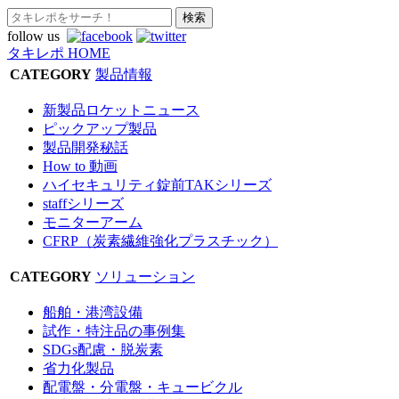
follow us
タキレポ HOME
CATEGORY
製品情報
新製品ロケットニュース
ピックアップ製品
製品開発秘話
How to 動画
ハイセキュリティ錠前TAKシリーズ
staffシリーズ
モニターアーム
CFRP（炭素繊維強化プラスチック）
CATEGORY
ソリューション
船舶・港湾設備
試作・特注品の事例集
SDGs配慮・脱炭素
省力化製品
配電盤・分電盤・キュービクル