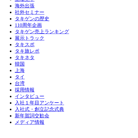
海外出張
社外セミナー
タキゲンの歴史
110周年企画
タキゲン売上ランキング
展示トラック
タキスポ
タキ旅レポ
タキネタ
韓国
上海
タイ
台湾
採用情報
インタビュー
入社１年目アンケート
入社式・創立記念式典
新年賀詞交歓会
メディア情報