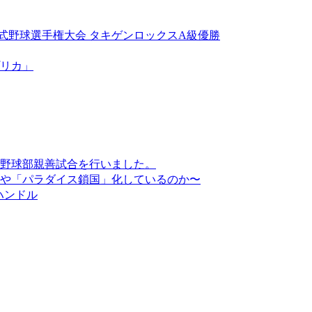
軟式野球選手権大会 タキゲンロックスA級優勝
リカ」
野球部親善試合を行いました。
や「パラダイス鎖国」化しているのか〜
ハンドル