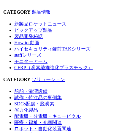
CATEGORY
製品情報
新製品ロケットニュース
ピックアップ製品
製品開発秘話
How to 動画
ハイセキュリティ錠前TAKシリーズ
staffシリーズ
モニターアーム
CFRP（炭素繊維強化プラスチック）
CATEGORY
ソリューション
船舶・港湾設備
試作・特注品の事例集
SDGs配慮・脱炭素
省力化製品
配電盤・分電盤・キュービクル
医療・福祉・介護関連
ロボット・自動化装置関連