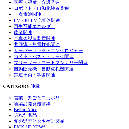
医療・福祉・介護関連
ロボット・自動化装置関連
二次電池関連
EV・PHEV充電器関連
再生可能エネルギー
農業関連
半導体製造装置関連
共同溝・無電柱化関連
サーバーラック・エンクロジャー
特装車・バス・トラック関連
フリーザー・フードマシナリー関連
自動販売機・自動改札機関連
鉄道車両・駅舎関連
CATEGORY
連載
営業、丸ごとフカボリ
新製品開発最前線
Before After
隠れた名品
旬の野菜とタキゲン製品
PICK UP NEWS